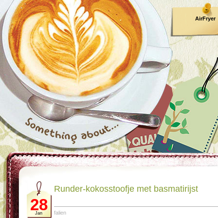
AirFryer
Kooktijden
Runder-kokosstoofje met basmatirijst
28
falien
Jan