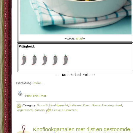
– bron:
ah.nl
–
Pittigheid:
!! Not Rated Yet !!
Bereiding:
more…
Print This Post
Category:
Broccoli
,
Hoofdgerecht
,
Italiaans
,
Oven
,
Pasta
,
Uncategorized
,
Vegetarisch
,
Zomers
Leave a Comment
Knoflookgarnalen met rijst en gestoomde