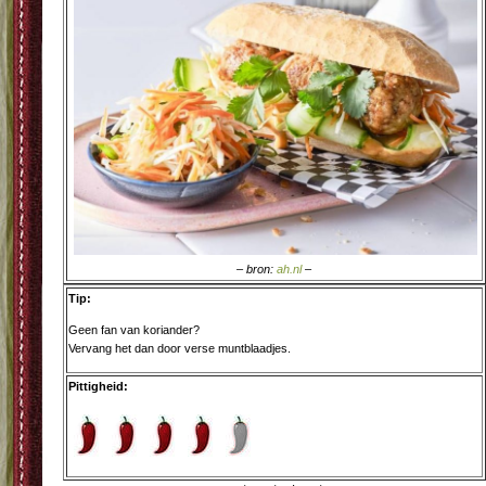
– bron:
ah.nl
–
Tip:
Geen fan van koriander?
Vervang het dan door verse muntblaadjes.
Pittigheid: