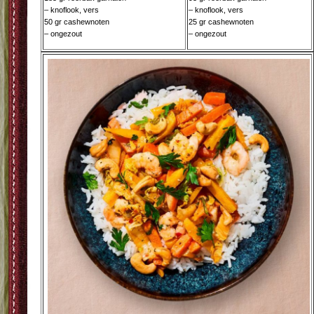
– knoflook, vers
– knoflook, vers
50 gr cashewnoten
25 gr cashewnoten
– ongezout
– ongezout