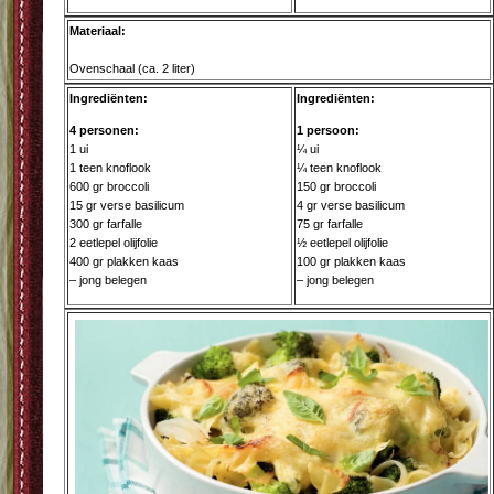
Materiaal:
Ovenschaal (ca. 2 liter)
Ingrediënten:
Ingrediënten:
4 personen:
1 persoon:
1 ui
¼ ui
1 teen knoflook
¼ teen knoflook
600 gr broccoli
150 gr broccoli
15 gr verse basilicum
4 gr verse basilicum
300 gr farfalle
75 gr farfalle
2 eetlepel olijfolie
½ eetlepel olijfolie
400 gr plakken kaas
100 gr plakken kaas
– jong belegen
– jong belegen