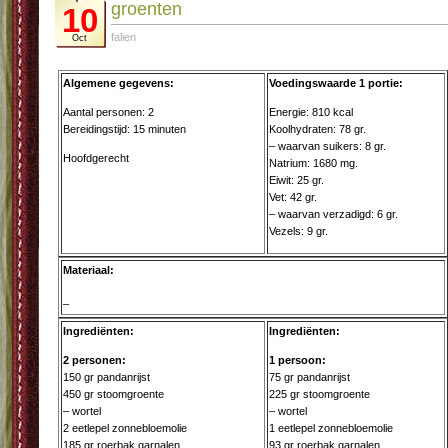
groenten
10
falien
Oct
Algemene gegevens:
Voedingswaarde 1 portie:
Aantal personen: 2
Energie: 810 kcal
Bereidingstijd: 15 minuten
Koolhydraten: 78 gr.
– waarvan suikers: 8 gr.
Hoofdgerecht
Natrium: 1680 mg.
Eiwit: 25 gr.
Vet: 42 gr.
– waarvan verzadigd: 6 gr.
Vezels: 9 gr.
Materiaal:
–
Ingrediënten:
Ingrediënten:
2 personen:
1 persoon:
150 gr pandanrijst
75 gr pandanrijst
450 gr stoomgroente
225 gr stoomgroente
– wortel
– wortel
2 eetlepel zonnebloemolie
1 eetlepel zonnebloemolie
185 gr roerbak garnalen
93 gr roerbak garnalen