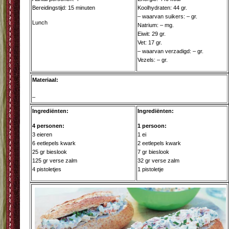
Bereidingstijd: 15 minuten
Koolhydraten: 44 gr.
– waarvan suikers: – gr.
Lunch
Natrium: – mg.
Eiwit: 29 gr.
Vet: 17 gr.
– waarvan verzadigd: – gr.
Vezels: – gr.
Materiaal:
–
Ingrediënten:
Ingrediënten:
4 personen:
1 persoon:
3 eieren
1 ei
6 eetlepels kwark
2 eetlepels kwark
25 gr bieslook
7 gr bieslook
125 gr verse zalm
32 gr verse zalm
4 pistoletjes
1 pistoletje