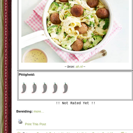
– bron:
ah.nl
–
Pittigheid:
!! Not Rated Yet !!
Bereiding:
more…
Print This Post