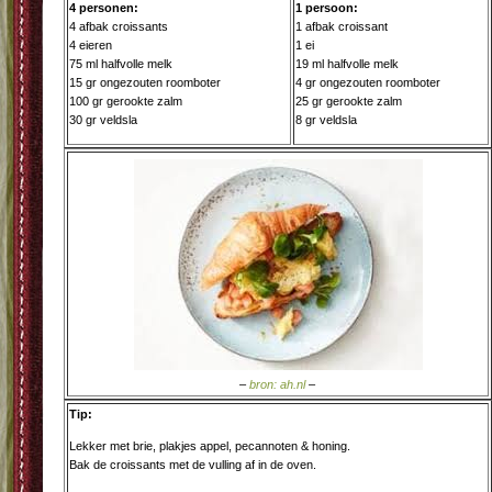
4 personen:
1 persoon:
4 afbak croissants
1 afbak croissant
4 eieren
1 ei
75 ml halfvolle melk
19 ml halfvolle melk
15 gr ongezouten roomboter
4 gr ongezouten roomboter
100 gr gerookte zalm
25 gr gerookte zalm
30 gr veldsla
8 gr veldsla
–
bron: ah.nl
–
Tip:
Lekker met brie, plakjes appel, pecannoten & honing.
Bak de croissants met de vulling af in de oven.