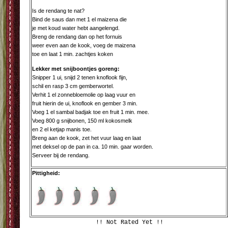
Is de rendang te nat?
Bind de saus dan met 1 el maizena die
je met koud water hebt aangelengd.
Breng de rendang dan op het fornuis
weer even aan de kook, voeg de maizena
toe en laat 1 min. zachtjes koken
Lekker met snijboontjes goreng:
Snipper 1 ui, snijd 2 tenen knoflook fijn,
schil en rasp 3 cm gemberwortel.
Verhit 1 el zonnebloemolie op laag vuur en
fruit hierin de ui, knoflook en gember 3 min.
Voeg 1 el sambal badjak toe en fruit 1 min. mee.
Voeg 800 g snijbonen, 150 ml kokosmelk
en 2 el ketjap manis toe.
Breng aan de kook, zet het vuur laag en laat
met deksel op de pan in ca. 10 min. gaar worden.
Serveer bij de rendang.
Pittigheid:
!! Not Rated Yet !!