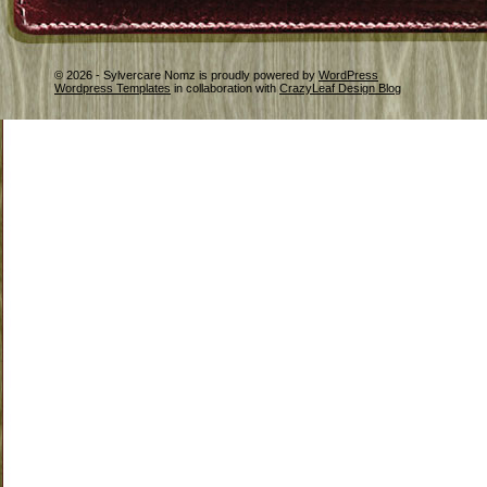
© 2026 - Sylvercare Nomz is proudly powered by
WordPress
Wordpress Templates
in collaboration with
CrazyLeaf Design Blog