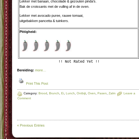
Lekker met banaan, chocolade & gezouten pinda’s.
Bak de croissants met de vulling af in de oven.
Lekker met avocado puree, rauwe tomaat,
uitgebakken pancetta & tuinkers.
Pittigheid:
!! Not Rated Yet !!
Bereiding:
more…
Print This Post
Category:
Brood
,
Brunch
,
Ei
,
Lunch
,
Ontbijt
,
Oven
,
Pasen
,
Zalm
Leave a
Comment
« Previous Entries