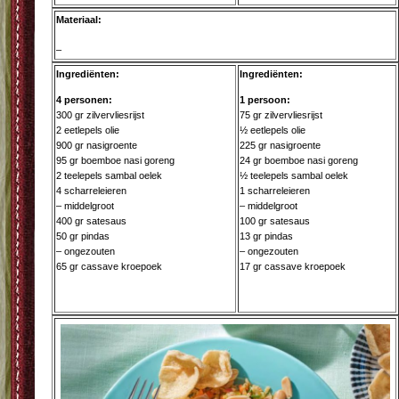
Materiaal:
–
Ingrediënten:
Ingrediënten:
4 personen:
1 persoon:
300 gr zilvervliesrijst
75 gr zilvervliesrijst
2 eetlepels olie
½ eetlepels olie
900 gr nasigroente
225 gr nasigroente
95 gr boemboe nasi goreng
24 gr boemboe nasi goreng
2 teelepels sambal oelek
½ teelepels sambal oelek
4 scharreleieren
1 scharreleieren
– middelgroot
– middelgroot
400 gr satesaus
100 gr satesaus
50 gr pindas
13 gr pindas
– ongezouten
– ongezouten
65 gr cassave kroepoek
17 gr cassave kroepoek