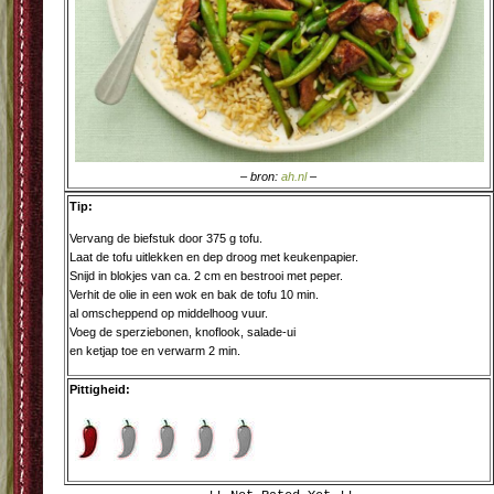
– bron:
ah.nl
–
Tip:
Vervang de biefstuk door 375 g tofu.
Laat de tofu uitlekken en dep droog met keukenpapier.
Snijd in blokjes van ca. 2 cm en bestrooi met peper.
Verhit de olie in een wok en bak de tofu 10 min.
al omscheppend op middelhoog vuur.
Voeg de sperziebonen, knoflook, salade-ui
en ketjap toe en verwarm 2 min.
Pittigheid: