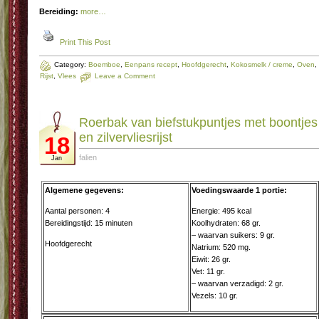
Bereiding:
more…
Print This Post
Category:
Boemboe
,
Eenpans recept
,
Hoofdgerecht
,
Kokosmelk / creme
,
Oven
,
Rijst
,
Vlees
Leave a Comment
Roerbak van biefstukpuntjes met boontjes
en zilvervliesrijst
18
falien
Jan
Algemene gegevens:
Voedingswaarde 1 portie:
Aantal personen: 4
Energie: 495 kcal
Bereidingstijd: 15 minuten
Koolhydraten: 68 gr.
– waarvan suikers: 9 gr.
Hoofdgerecht
Natrium: 520 mg.
Eiwit: 26 gr.
Vet: 11 gr.
– waarvan verzadigd: 2 gr.
Vezels: 10 gr.