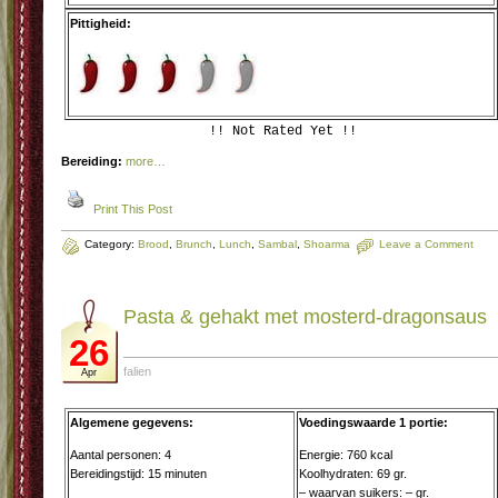
Pittigheid:
!! Not Rated Yet !!
Bereiding:
more…
Print This Post
Category:
Brood
,
Brunch
,
Lunch
,
Sambal
,
Shoarma
Leave a Comment
Pasta & gehakt met mosterd-dragonsaus
26
falien
Apr
Algemene gegevens:
Voedingswaarde 1 portie:
Aantal personen: 4
Energie: 760 kcal
Bereidingstijd: 15 minuten
Koolhydraten: 69 gr.
– waarvan suikers: – gr.