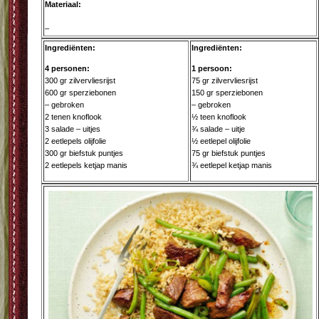
Materiaal:
–
Ingrediënten:
Ingrediënten:
4 personen:
1 persoon:
300 gr zilvervliesrijst
75 gr zilvervliesrijst
600 gr sperziebonen
150 gr sperziebonen
– gebroken
– gebroken
2 tenen knoflook
½ teen knoflook
3 salade – uitjes
¾ salade – uitje
2 eetlepels olijfolie
½ eetlepel olijfolie
300 gr biefstuk puntjes
75 gr biefstuk puntjes
2 eetlepels ketjap manis
¾ eetlepel ketjap manis