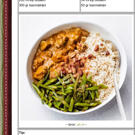
200 ml kip bouillon
34 ml kip bouillon
300 gr basmatirijst
50 gr basmatirijst
– bron:
ah.nl
–
Tip: