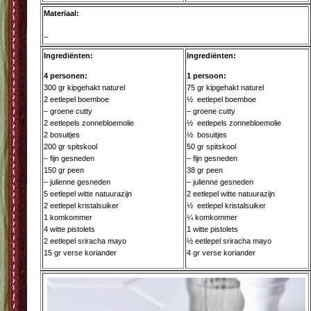
Materiaal:
–
Ingrediënten:
Ingrediënten:
4 personen:
1 persoon:
300 gr kipgehakt naturel
75 gr kipgehakt naturel
2 eetlepel boemboe
½ eetlepel boemboe
– groene cutty
– groene cutty
2 eetlepels zonnebloemolie
½ eetlepels zonnebloemolie
2 bosuitjes
½ bosuitjes
200 gr spitskool
50 gr spitskool
– fijn gesneden
– fijn gesneden
150 gr peen
38 gr peen
– julienne gesneden
– julienne gesneden
5 eetlepel witte natuurazijn
2 eetlepel witte natuurazijn
2 eetlepel kristalsuiker
½ eetlepel kristalsuiker
1 komkommer
¼ komkommer
4 witte pistolets
1 witte pistolets
2 eetlepel sriracha mayo
½ eetlepel sriracha mayo
15 gr verse koriander
4 gr verse koriander