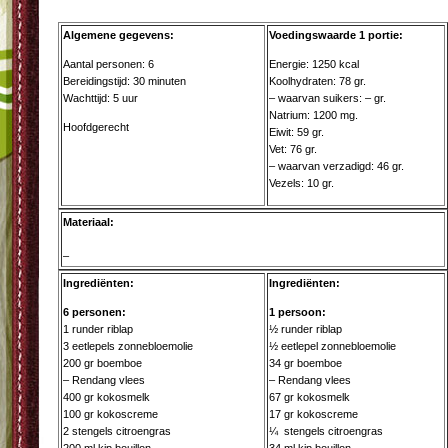
Algemene gegevens:
Voedingswaarde 1 portie:
Aantal personen: 6
Energie: 1250 kcal
Bereidingstijd: 30 minuten
Koolhydraten: 78 gr.
Wachttijd: 5 uur
– waarvan suikers: – gr.
Natrium: 1200 mg.
Hoofdgerecht
Eiwit: 59 gr.
Vet: 76 gr.
– waarvan verzadigd: 46 gr.
Vezels: 10 gr.
Materiaal:
–
Ingrediënten:
Ingrediënten:
6 personen:
1 persoon:
1 runder riblap
½ runder riblap
3 eetlepels zonnebloemolie
½ eetlepel zonnebloemolie
200 gr boemboe
34 gr boemboe
– Rendang vlees
– Rendang vlees
400 gr kokosmelk
67 gr kokosmelk
100 gr kokoscreme
17 gr kokoscreme
2 stengels citroengras
¼ stengels citroengras