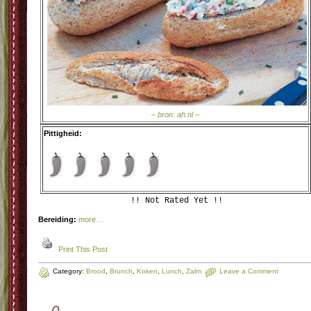
– bron: ah.nl –
Pittigheid:
!! Not Rated Yet !!
Bereiding:
more…
Print This Post
Category:
Brood
,
Brunch
,
Koken
,
Lunch
,
Zalm
Leave a Comment