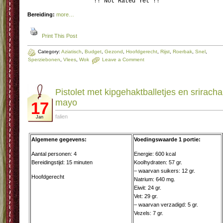
!! Not Rated Yet !!
Bereiding:
more…
Print This Post
Category:
Aziatisch
,
Budget
,
Gezond
,
Hoofdgerecht
,
Rijst
,
Roerbak
,
Snel
,
Sperziebonen
,
Vlees
,
Wok
Leave a Comment
Pistolet met kipgehaktballetjes en sriracha
mayo
17
falien
Jan
Algemene gegevens:
Voedingswaarde 1 portie:
Aantal personen: 4
Energie: 600 kcal
Bereidingstijd: 15 minuten
Koolhydraten: 57 gr.
– waarvan suikers: 12 gr.
Hoofdgerecht
Natrium: 640 mg.
Eiwit: 24 gr.
Vet: 29 gr.
– waarvan verzadigd: 5 gr.
Vezels: 7 gr.