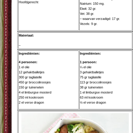
Hoofdgerecht
Natrium: 150 mg.
Eiwit: 32 gr.
Vet: 38 gr.
– waarvan verzadigd: 17 gr.
Vezels: 9 gr.
Materiaal:
–
Ingrediënten:
Ingrediënten:
4 personen:
1 persoon:
1 el olie
¼ el olie
12 gehaktballetjes
3 gehaktballetjes
300 gr tagliatelle
75 gr tagliatelle
450 gr broccoliroosjes
113 gr broccoliroosjes
150 gr tuinerwten
38 gr tuinerwten
4 el limburgse mosterd
1 el limburgse mosterd
250 ml kookroom
63 ml kookroom
2 el verse dragon
½ el verse dragon