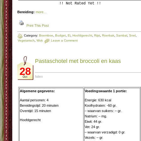
!! Not Rated Yet !!
Bereiding:
more…
Print This Post
Category:
Boemboe
,
Budget
,
Ei
,
Hoofdgerecht
,
Rijst
,
Roerbak
,
Sambal
,
Snel
,
Vegetarisch
,
Wok
Leave a Comment
Pastaschotel met broccoli en kaas
28
falien
Oct
Algemene gegevens:
Voedingswaarde 1 portie:
Aantal personen: 4
Energie: 630 kcal
Bereidingstijd: 20 minuten
Koolhydraten: -60 gr.
Oventijd: 15 minuten
– waarvan suikers: – gr.
Natrium: – mg.
Hoofdgerecht
Eiwit: 44 gr.
Vet: 24 gr.
– waarvan verzadigd: 0 gr.
Vezels: – gr.