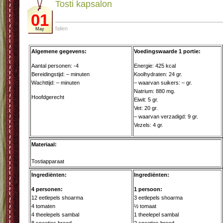
Tosti kapsalon
01
falien
May
Algemene gegevens:
Voedingswaarde 1 portie:
Aantal personen: -4
Energie: 425 kcal
Bereidingstijd: – minuten
Koolhydraten: 24 gr.
Wachttijd: – minuten
– waarvan suikers: – gr.
Natrium: 880 mg.
Hoofdgerecht
Eiwit: 5 gr.
Vet: 20 gr.
– waarvan verzadigd: 9 gr.
Vezels: 4 gr.
Materiaal:
Tostiapparaat
Ingrediënten:
Ingrediënten:
4 personen:
1 persoon:
12 eetlepels shoarma
3 eetlepels shoarma
4 tomaten
½ tomaat
4 theelepels sambal
1 theelepel sambal