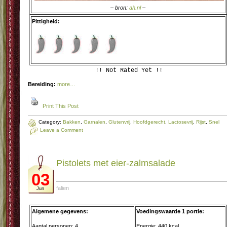
– bron:
ah.nl
–
Pittigheid:
!! Not Rated Yet !!
Bereiding:
more…
Print This Post
Category:
Bakken
,
Garnalen
,
Glutenvrij
,
Hoofdgerecht
,
Lactosevrij
,
Rijst
,
Snel
Leave a Comment
Pistolets met eier-zalmsalade
03
falien
Jun
Algemene gegevens:
Voedingswaarde 1 portie:
Aantal personen: 4
Energie: 440 kcal