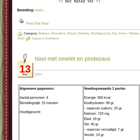
!! Not Rated Yet !!
Bereiding:
more…
Print This Post
Category:
Bakken
,
Boemboe
,
Brood
,
Gehakt
,
Hoofdgerecht
,
Kip
,
Peen / Wortel
,
Snel
Leave a Comment
Nasi met omelet en pindasaus
13
falien
Nov
Algemene gegevens:
Voedingswaarde 1 portie:
Aantal personen: 4
Energie: 900 kcal
Bereidingstijd: 15 minuten
Koolhydraten: 99 gr.
– waarvan suikers: 25 gr.
Hoofdgerecht
Natrium: 720 mg.
Eiwit: 29 gr.
Vet: 40 gr.
– waarvan verzadigd: 7 gr.
Vezels: 14 gr.