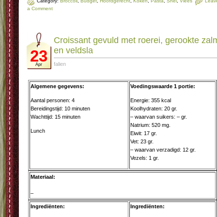
Category:
Broccoli
,
Budget
,
Hoofdgerecht
,
Koken
,
Pasta
,
Snel
,
Vlees
Leav
a Comment
Croissant gevuld met roerei, gerookte zal
en veldsla
23
falien
Apr
Algemene gegevens:
Voedingswaarde 1 portie:
Aantal personen: 4
Energie: 355 kcal
Bereidingstijd: 10 minuten
Koolhydraten: 20 gr.
Wachttijd: 15 minuten
– waarvan suikers: – gr.
Natrium: 520 mg.
Lunch
Eiwit: 17 gr.
Vet: 23 gr.
– waarvan verzadigd: 12 gr.
Vezels: 1 gr.
Materiaal:
–
Ingrediënten:
Ingrediënten: