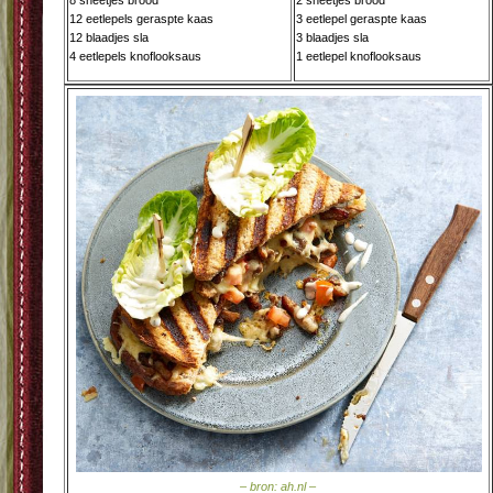
8 sneetjes brood
2 sneetjes brood
12 eetlepels geraspte kaas
3 eetlepel geraspte kaas
12 blaadjes sla
3 blaadjes sla
4 eetlepels knoflooksaus
1 eetlepel knoflooksaus
– bron: ah.nl –