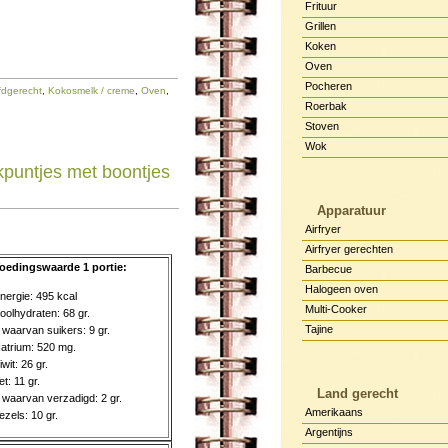
Frituur
Grillen
Koken
Oven
Pocheren
dgerecht
,
Kokosmelk / creme
,
Oven
,
Roerbak
Stoven
Wok
kpuntjes met boontjes
Apparatuur
Airfryer
Airfryer gerechten
oedingswaarde 1 portie:
Barbecue
Halogeen oven
nergie: 495 kcal
Multi-Cooker
oolhydraten: 68 gr.
Tajine
 waarvan suikers: 9 gr.
atrium: 520 mg.
iwit: 26 gr.
et: 11 gr.
Land gerecht
 waarvan verzadigd: 2 gr.
Amerikaans
ezels: 10 gr.
Argentijns