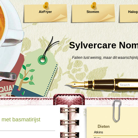
AirFryer
Stomen
Halog
Kooktijden !
TIP !
Sylvercare No
Falien lust weinig, maar dit waarschijnli
met basmatirijst
Dieten
Atkins