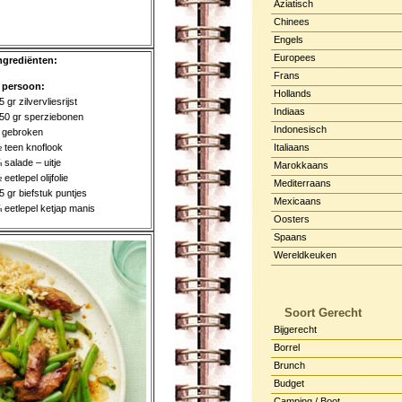
Aziatisch
Chinees
Engels
Europees
ngrediënten:
Frans
 persoon:
Hollands
5 gr zilvervliesrijst
Indiaas
50 gr sperziebonen
Indonesisch
 gebroken
 teen knoflook
Italiaans
 salade – uitje
Marokkaans
 eetlepel olijfolie
Mediterraans
5 gr biefstuk puntjes
Mexicaans
 eetlepel ketjap manis
Oosters
Spaans
Wereldkeuken
Soort Gerecht
Bijgerecht
Borrel
Brunch
Budget
Camping / Boot