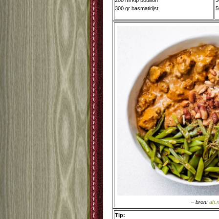
200 ml kip bouillon
3
300 gr basmatirijst
5
– bron:
ah.n
Tip: