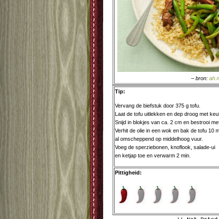
– bron:
ah.n
Tip:
Vervang de biefstuk door 375 g tofu.
Laat de tofu uitlekken en dep droog met keu
Snijd in blokjes van ca. 2 cm en bestrooi me
Verhit de olie in een wok en bak de tofu 10 m
al omscheppend op middelhoog vuur.
Voeg de sperziebonen, knoflook, salade-ui
en ketjap toe en verwarm 2 min.
Pittigheid: