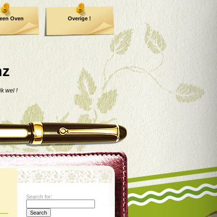
een Oven
Overige !
mz
jk wel !
Search for: