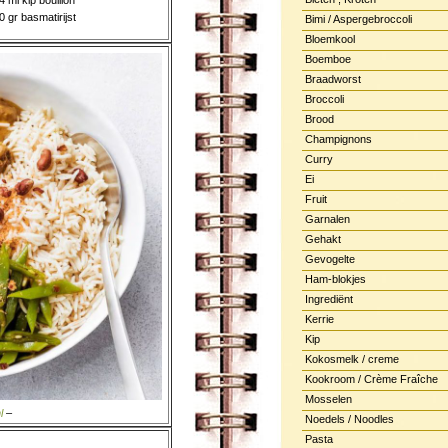
4 ml kip bouillon
0 gr basmatirijst
Bimi / Aspergebroccoli
Bloemkool
Boemboe
Braadworst
Broccoli
Brood
Champignons
Curry
Ei
Fruit
Garnalen
Gehakt
Gevogelte
Ham-blokjes
Ingrediënt
Kerrie
Kip
Kokosmelk / creme
Kookroom / Crème Fraîche
Mosselen
l
–
Noedels / Noodles
Pasta