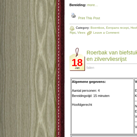
Bereiding:
more…
Print This Post
Category:
Boemboe
,
Eenpans recept
,
Hoof
Rijst
,
Vlees
Leave a Comment
Roerbak van biefstu
en zilvervliesrijst
18
falien
Jan
Algemene gegevens:
V
Aantal personen: 4
E
Bereidingstijd: 15 minuten
K
–
Hoofdgerecht
N
E
V
–
V