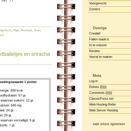
 Yet !!
Voorgerecht
Zomers
Overige
dgerecht
,
Rijst
,
Roerbak
,
Snel
,
Creatief
ent
Falien made it
In te vriezen
Review
tballetjes en sriracha
Vooraf te maken
Meta
Log in
oedingswaarde 1 portie:
Entries
RSS
nergie: 600 kcal
Comments
RSS
oolhydraten: 57 gr.
ClassicPress.net
 waarvan suikers: 12 gr.
Web Hosting Refer
atrium: 640 mg.
iwit: 24 gr.
Web Server Hosting
et: 29 gr.
 waarvan verzadigd: 5 gr.
van onze sponsor
ezels: 7 gr.