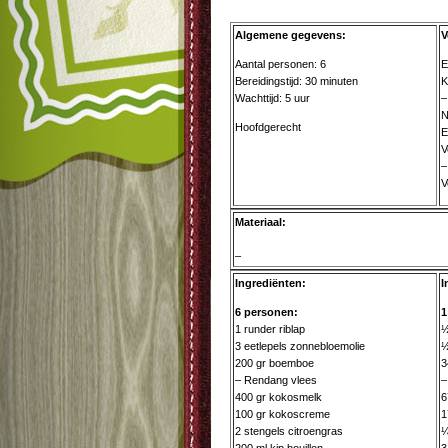
Algemene gegevens:
V
Aantal personen: 6
E
Bereidingstijd: 30 minuten
K
Wachttijd: 5 uur
–
N
Hoofdgerecht
E
V
–
V
Materiaal:
–
Ingrediënten:
I
6 personen:
1
1 runder riblap
½
3 eetlepels zonnebloemolie
½
200 gr boemboe
3
– Rendang vlees
–
400 gr kokosmelk
6
100 gr kokoscreme
1
2 stengels citroengras
¼