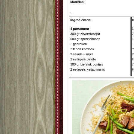
Materiaal:
–
Ingrediënten:
I
4 personen:
1
300 gr zilvervliesrijst
7
600 gr sperziebonen
1
– gebroken
–
2 tenen knoflook
½
3 salade – uitjes
¾
2 eetlepels olijfolie
½
300 gr biefstuk puntjes
7
2 eetlepels ketjap manis
¾