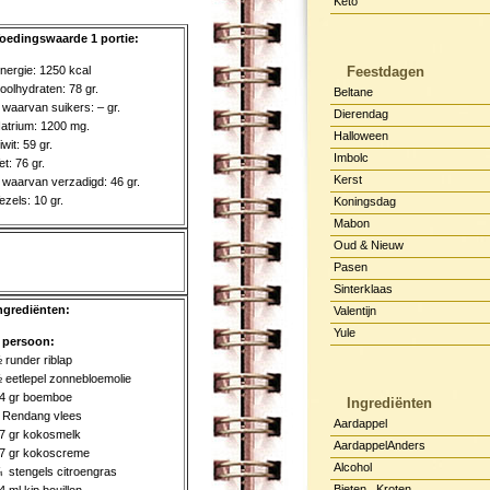
Keto
oedingswaarde 1 portie:
nergie: 1250 kcal
Feestdagen
oolhydraten: 78 gr.
Beltane
 waarvan suikers: – gr.
Dierendag
atrium: 1200 mg.
Halloween
iwit: 59 gr.
Imbolc
et: 76 gr.
Kerst
 waarvan verzadigd: 46 gr.
ezels: 10 gr.
Koningsdag
Mabon
Oud & Nieuw
Pasen
Sinterklaas
ngrediënten:
Valentijn
Yule
 persoon:
 runder riblap
 eetlepel zonnebloemolie
4 gr boemboe
Ingrediënten
 Rendang vlees
Aardappel
7 gr kokosmelk
AardappelAnders
7 gr kokoscreme
Alcohol
 stengels citroengras
Bieten , Kroten