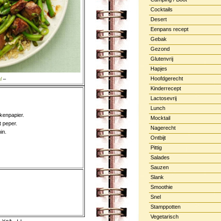
Cocktails
Desert
Eenpans recept
Gebak
Gezond
Glutenvrij
Hapjes
Hoofdgerecht
l
–
Kinderrecept
Lactosevrij
Lunch
kenpapier.
Mocktail
t peper.
Nagerecht
in.
Ontbijt
Pittig
Salades
Sauzen
Slank
Smoothie
Snel
Stamppotten
Vegetarisch