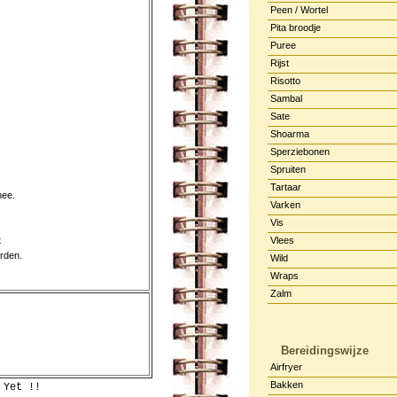
Peen / Wortel
Pita broodje
Puree
Rijst
Risotto
Sambal
Sate
Shoarma
Sperziebonen
Spruiten
Tartaar
mee.
Varken
Vis
t
Vlees
orden.
Wild
Wraps
Zalm
Bereidingswijze
Airfryer
Bakken
 Yet !!