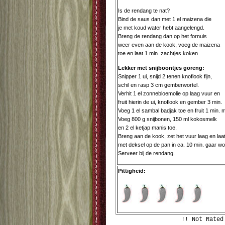
Is de rendang te nat?
Bind de saus dan met 1 el maizena die
je met koud water hebt aangelengd.
Breng de rendang dan op het fornuis
weer even aan de kook, voeg de maizena
toe en laat 1 min. zachtjes koken
Lekker met snijboontjes goreng:
Snipper 1 ui, snijd 2 tenen knoflook fijn,
schil en rasp 3 cm gemberwortel.
Verhit 1 el zonnebloemolie op laag vuur en
fruit hierin de ui, knoflook en gember 3 min.
Voeg 1 el sambal badjak toe en fruit 1 min. 
Voeg 800 g snijbonen, 150 ml kokosmelk
en 2 el ketjap manis toe.
Breng aan de kook, zet het vuur laag en laa
met deksel op de pan in ca. 10 min. gaar w
Serveer bij de rendang.
Pittigheid:
!! Not Rated