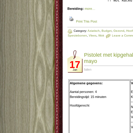
!! Not Rated
Bereiding:
more…
Print This Post
Category:
Aziatisch
,
Budget
,
Gezond
,
Hoof
Sperziebonen
,
Vlees
,
Wok
Leave a Comm
Pistolet met kipgehak
mayo
17
falien
Jan
Algemene gegevens:
V
Aantal personen: 4
E
Bereidingstijd: 15 minuten
K
–
Hoofdgerecht
N
E
V
–
V