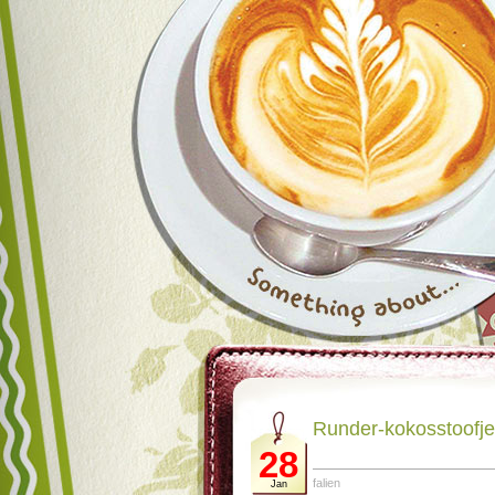
Runder-kokosstoofje 
28
falien
Jan