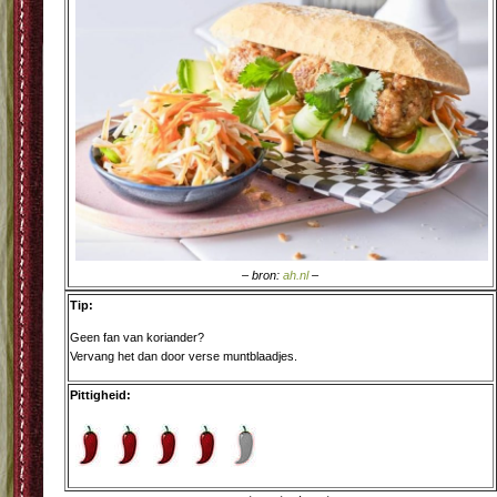
– bron:
ah.nl
–
Tip:
Geen fan van koriander?
Vervang het dan door verse muntblaadjes.
Pittigheid: