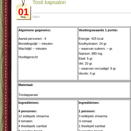
Tosti kapsalon
01
falien
May
Algemene gegevens:
Voedingswaarde 1 portie:
Aantal personen: -4
Energie: 425 kcal
Bereidingstijd: – minuten
Koolhydraten: 24 gr.
Wachttijd: – minuten
– waarvan suikers: – gr.
Natrium: 880 mg.
Hoofdgerecht
Eiwit: 5 gr.
Vet: 20 gr.
– waarvan verzadigd: 9 gr.
Vezels: 4 gr.
Materiaal:
Tostiapparaat
Ingrediënten:
Ingrediënten:
4 personen:
1 persoon:
12 eetlepels shoarma
3 eetlepels shoarma
4 tomaten
½ tomaat
4 theelepels sambal
1 theelepel sambal