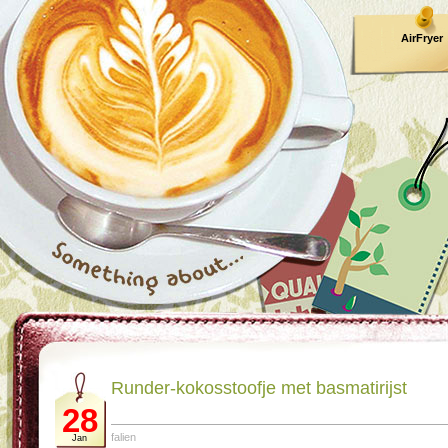
AirFryer
Kooktijden
Runder-kokosstoofje met basmatirijst
28
falien
Jan