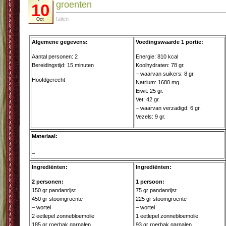
groenten
10
falien
Oct
Algemene gegevens:
Voedingswaarde 1 portie:
Aantal personen: 2
Energie: 810 kcal
Bereidingstijd: 15 minuten
Koolhydraten: 78 gr.
– waarvan suikers: 8 gr.
Hoofdgerecht
Natrium: 1680 mg.
Eiwit: 25 gr.
Vet: 42 gr.
– waarvan verzadigd: 6 gr.
Vezels: 9 gr.
Materiaal:
–
Ingrediënten:
Ingrediënten:
2 personen:
1 persoon:
150 gr pandanrijst
75 gr pandanrijst
450 gr stoomgroente
225 gr stoomgroente
– wortel
– wortel
2 eetlepel zonnebloemolie
1 eetlepel zonnebloemolie
185 gr roerbak garnalen
93 gr roerbak garnalen