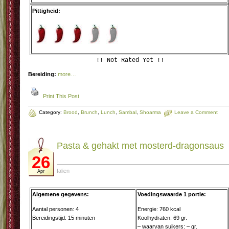
Pittigheid:
!! Not Rated Yet !!
Bereiding:
more…
Print This Post
Category:
Brood
,
Brunch
,
Lunch
,
Sambal
,
Shoarma
Leave a Comment
Pasta & gehakt met mosterd-dragonsaus
26
falien
Apr
Algemene gegevens:
Voedingswaarde 1 portie:
Aantal personen: 4
Energie: 760 kcal
Bereidingstijd: 15 minuten
Koolhydraten: 69 gr.
– waarvan suikers: – gr.