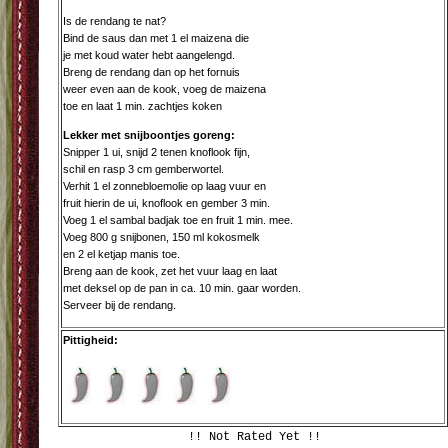
Is de rendang te nat?
Bind de saus dan met 1 el maizena die
je met koud water hebt aangelengd.
Breng de rendang dan op het fornuis
weer even aan de kook, voeg de maizena
toe en laat 1 min. zachtjes koken
Lekker met snijboontjes goreng:
Snipper 1 ui, snijd 2 tenen knoflook fijn,
schil en rasp 3 cm gemberwortel.
Verhit 1 el zonnebloemolie op laag vuur en
fruit hierin de ui, knoflook en gember 3 min.
Voeg 1 el sambal badjak toe en fruit 1 min. mee.
Voeg 800 g snijbonen, 150 ml kokosmelk
en 2 el ketjap manis toe.
Breng aan de kook, zet het vuur laag en laat
met deksel op de pan in ca. 10 min. gaar worden.
Serveer bij de rendang.
Pittigheid:
!! Not Rated Yet !!