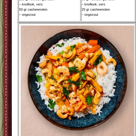
– knoflook, vers
– knoflook, vers
50 gr cashewnoten
25 gr cashewnoten
– ongezout
– ongezout