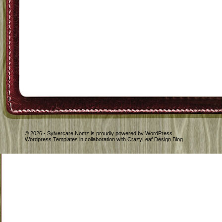
© 2026 - Sylvercare Nomz is proudly powered by
WordPress
Wordpress Templates
in collaboration with
CrazyLeaf Design Blog