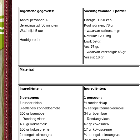
Algemene gegevens:
Voedingswaarde 1 portie:
Aantal personen: 6
Energie: 1250 kcal
Bereidingstijd: 30 minuten
Koolhydraten: 78 gr.
Wachttijd: 5 uur
– waarvan suikers: – gr.
Natrium: 1200 mg.
Hoofdgerecht
Eiwit: 59 gr.
Vet: 76 gr.
– waarvan verzadigd: 46 gr.
Vezels: 10 gr.
Materiaal:
–
Ingrediënten:
Ingrediënten:
6 personen:
1 persoon:
1 runder riblap
½ runder riblap
3 eetlepels zonnebloemolie
½ eetlepel zonnebloemolie
200 gr boemboe
34 gr boemboe
– Rendang vlees
– Rendang vlees
400 gr kokosmelk
67 gr kokosmelk
100 gr kokoscreme
17 gr kokoscreme
2 stengels citroengras
¼ stengels citroengras