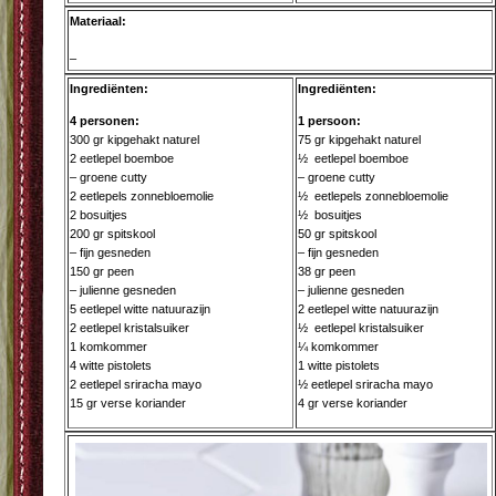
Materiaal:
–
Ingrediënten:
Ingrediënten:
4 personen:
1 persoon:
300 gr kipgehakt naturel
75 gr kipgehakt naturel
2 eetlepel boemboe
½ eetlepel boemboe
– groene cutty
– groene cutty
2 eetlepels zonnebloemolie
½ eetlepels zonnebloemolie
2 bosuitjes
½ bosuitjes
200 gr spitskool
50 gr spitskool
– fijn gesneden
– fijn gesneden
150 gr peen
38 gr peen
– julienne gesneden
– julienne gesneden
5 eetlepel witte natuurazijn
2 eetlepel witte natuurazijn
2 eetlepel kristalsuiker
½ eetlepel kristalsuiker
1 komkommer
¼ komkommer
4 witte pistolets
1 witte pistolets
2 eetlepel sriracha mayo
½ eetlepel sriracha mayo
15 gr verse koriander
4 gr verse koriander