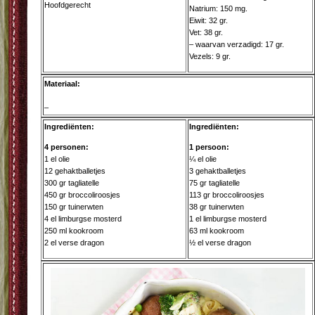
Hoofdgerecht
Natrium: 150 mg.
Eiwit: 32 gr.
Vet: 38 gr.
– waarvan verzadigd: 17 gr.
Vezels: 9 gr.
Materiaal:
–
Ingrediënten:
Ingrediënten:
4 personen:
1 persoon:
1 el olie
¼ el olie
12 gehaktballetjes
3 gehaktballetjes
300 gr tagliatelle
75 gr tagliatelle
450 gr broccoliroosjes
113 gr broccoliroosjes
150 gr tuinerwten
38 gr tuinerwten
4 el limburgse mosterd
1 el limburgse mosterd
250 ml kookroom
63 ml kookroom
2 el verse dragon
½ el verse dragon