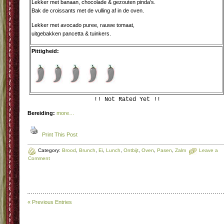
Lekker met banaan, chocolade & gezouten pinda’s.
Bak de croissants met de vulling af in de oven.
Lekker met avocado puree, rauwe tomaat,
uitgebakken pancetta & tuinkers.
Pittigheid:
!! Not Rated Yet !!
Bereiding:
more…
Print This Post
Category:
Brood
,
Brunch
,
Ei
,
Lunch
,
Ontbijt
,
Oven
,
Pasen
,
Zalm
Leave a
Comment
« Previous Entries