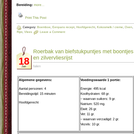
Bereiding:
more…
Print This Post
Category:
Boemboe
,
Eenpans recept
,
Hoofdgerecht
,
Kokosmelk / creme
,
Oven
,
Rijst
,
Vlees
Leave a Comment
Roerbak van biefstukpuntjes met boontjes
en zilvervliesrijst
18
falien
Jan
Algemene gegevens:
Voedingswaarde 1 portie:
Aantal personen: 4
Energie: 495 kcal
Bereidingstijd: 15 minuten
Koolhydraten: 68 gr.
– waarvan suikers: 9 gr.
Hoofdgerecht
Natrium: 520 mg.
Eiwit: 26 gr.
Vet: 11 gr.
– waarvan verzadigd: 2 gr.
Vezels: 10 gr.