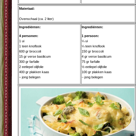
Materiaal:
Ovenschaal (ca. 2 liter)
Ingrediënten:
Ingrediënten:
4 personen:
1 persoon:
1 ui
¼ ui
1 teen knoflook
¼ teen knoflook
600 gr broccoli
150 gr broccoli
15 gr verse basilicum
4 gr verse basilicum
300 gr farfalle
75 gr farfalle
2 eetlepel olijfolie
½ eetlepel olijfolie
400 gr plakken kaas
100 gr plakken kaas
– jong belegen
– jong belegen