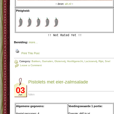
– bron:
ah.nl
–
Pittigheid:
!! Not Rated Yet !!
Bereiding:
more…
Print This Post
Category:
Bakken
,
Garnalen
,
Glutenvrij
,
Hoofdgerecht
,
Lactosevrij
,
Rijst
,
Snel
Leave a Comment
Pistolets met eier-zalmsalade
03
falien
Jun
Algemene gegevens:
Voedingswaarde 1 portie:
Aantal personen: 4
Energie: 440 kcal