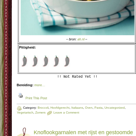
– bron:
ah.nl
–
Pittigheid:
!! Not Rated Yet !!
Bereiding:
more…
Print This Post
Category:
Broccoli
,
Hoofdgerecht
,
Italiaans
,
Oven
,
Pasta
,
Uncategorized
,
Vegetarisch
,
Zomers
Leave a Comment
Knoflookgarnalen met rijst en gestoomde