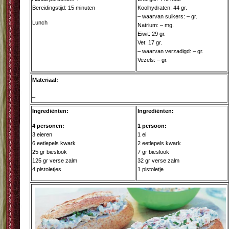
Bereidingstijd: 15 minuten
Koolhydraten: 44 gr.
– waarvan suikers: – gr.
Lunch
Natrium: – mg.
Eiwit: 29 gr.
Vet: 17 gr.
– waarvan verzadigd: – gr.
Vezels: – gr.
Materiaal:
–
Ingrediënten:
Ingrediënten:
4 personen:
1 persoon:
3 eieren
1 ei
6 eetlepels kwark
2 eetlepels kwark
25 gr bieslook
7 gr bieslook
125 gr verse zalm
32 gr verse zalm
4 pistoletjes
1 pistoletje