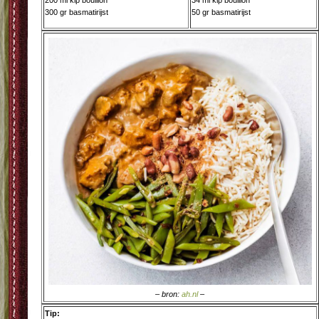
200 ml kip bouillon
34 ml kip bouillon
300 gr basmatirijst
50 gr basmatirijst
– bron:
ah.nl
–
Tip: