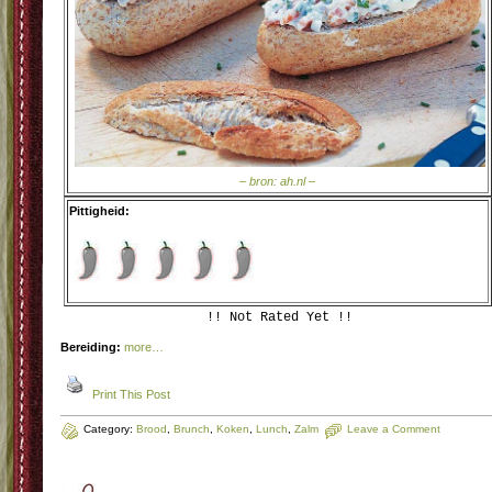
– bron: ah.nl –
Pittigheid:
!! Not Rated Yet !!
Bereiding:
more…
Print This Post
Category:
Brood
,
Brunch
,
Koken
,
Lunch
,
Zalm
Leave a Comment