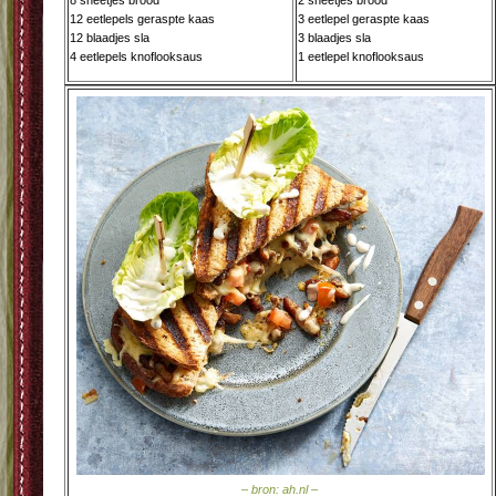
8 sneetjes brood
2 sneetjes brood
12 eetlepels geraspte kaas
3 eetlepel geraspte kaas
12 blaadjes sla
3 blaadjes sla
4 eetlepels knoflooksaus
1 eetlepel knoflooksaus
– bron: ah.nl –