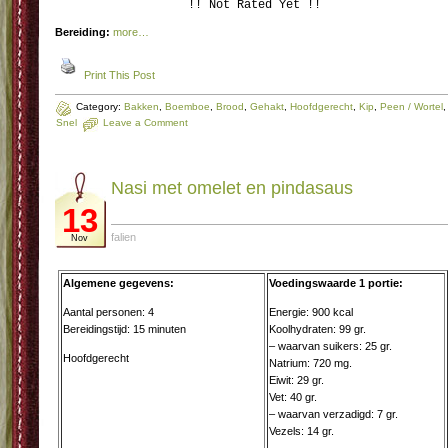
!! Not Rated Yet !!
Bereiding:
more…
Print This Post
Category:
Bakken
,
Boemboe
,
Brood
,
Gehakt
,
Hoofdgerecht
,
Kip
,
Peen / Wortel
,
Snel
Leave a Comment
Nasi met omelet en pindasaus
13
falien
Nov
Algemene gegevens:
Voedingswaarde 1 portie:
Aantal personen: 4
Energie: 900 kcal
Bereidingstijd: 15 minuten
Koolhydraten: 99 gr.
– waarvan suikers: 25 gr.
Hoofdgerecht
Natrium: 720 mg.
Eiwit: 29 gr.
Vet: 40 gr.
– waarvan verzadigd: 7 gr.
Vezels: 14 gr.