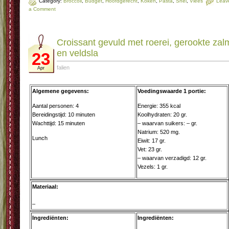
Category:
Broccoli
,
Budget
,
Hoofdgerecht
,
Koken
,
Pasta
,
Snel
,
Vlees
Leav
a Comment
Croissant gevuld met roerei, gerookte zal
en veldsla
23
falien
Apr
Algemene gegevens:
Voedingswaarde 1 portie:
Aantal personen: 4
Energie: 355 kcal
Bereidingstijd: 10 minuten
Koolhydraten: 20 gr.
Wachttijd: 15 minuten
– waarvan suikers: – gr.
Natrium: 520 mg.
Lunch
Eiwit: 17 gr.
Vet: 23 gr.
– waarvan verzadigd: 12 gr.
Vezels: 1 gr.
Materiaal:
–
Ingrediënten:
Ingrediënten: