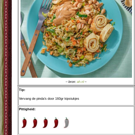
– bron:
ah.nl
–
Tip:
Vervang de pinda’s door 160gr kipstukjes
Pittigheid: