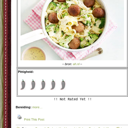
– bron:
ah.nl
–
Pittigheid:
!! Not Rated Yet !!
Bereiding:
more…
Print This Post