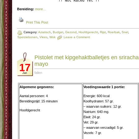
!! Not Rated Yet !!
Bereiding:
more…
Print This Post
Category:
Aziatisch
,
Budget
,
Gezond
,
Hoofdgerecht
,
Rijst
,
Roerbak
,
Snel
,
Sperziebonen
,
Vlees
,
Wok
Leave a Comment
Pistolet met kipgehaktballetjes en sriracha
mayo
17
falien
Jan
Algemene gegevens:
Voedingswaarde 1 portie:
Aantal personen: 4
Energie: 600 kcal
Bereidingstijd: 15 minuten
Koolhydraten: 57 gr.
– waarvan suikers: 12 gr.
Hoofdgerecht
Natrium: 640 mg.
Eiwit: 24 gr.
Vet: 29 gr.
– waarvan verzadigd: 5 gr.
Vezels: 7 gr.