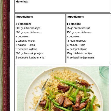
Materiaal:
–
Ingrediënten:
Ingrediënten:
4 personen:
1 persoon:
300 gr zilvervliesrijst
75 gr zilvervliesrijst
600 gr sperziebonen
150 gr sperziebonen
– gebroken
– gebroken
2 tenen knoflook
½ teen knoflook
3 salade – uitjes
¾ salade – uitje
2 eetlepels olijfolie
½ eetlepel olijfolie
300 gr biefstuk puntjes
75 gr biefstuk puntjes
2 eetlepels ketjap manis
¾ eetlepel ketjap manis