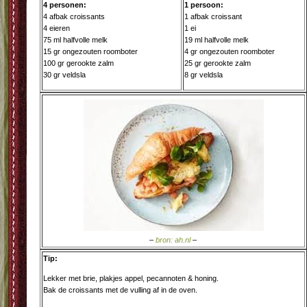
4 personen:
1 persoon:
4 afbak croissants
1 afbak croissant
4 eieren
1 ei
75 ml halfvolle melk
19 ml halfvolle melk
15 gr ongezouten roomboter
4 gr ongezouten roomboter
100 gr gerookte zalm
25 gr gerookte zalm
30 gr veldsla
8 gr veldsla
–
bron: ah.nl
–
Tip:
Lekker met brie, plakjes appel, pecannoten & honing.
Bak de croissants met de vulling af in de oven.