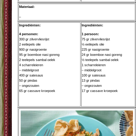
Materiaal:
–
Ingrediënten:
Ingrediënten:
4 personen:
1 persoon:
300 gr zilvervliesrijst
75 gr zilvervliesrijst
2 eetlepels olie
½ eetlepels olie
900 gr nasigroente
225 gr nasigroente
95 gr boemboe nasi goreng
24 gr boemboe nasi goreng
2 teelepels sambal oelek
½ teelepels sambal oelek
4 scharreleieren
1 scharreleieren
– middelgroot
– middelgroot
400 gr satesaus
100 gr satesaus
50 gr pindas
13 gr pindas
– ongezouten
– ongezouten
65 gr cassave kroepoek
17 gr cassave kroepoek