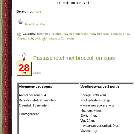
!! Not Rated Yet !!
Bereiding:
more…
Print This Post
Category:
Boemboe
,
Budget
,
Ei
,
Hoofdgerecht
,
Rijst
,
Roerbak
,
Sambal
,
Snel
,
Vegetarisch
,
Wok
Leave a Comment
Pastaschotel met broccoli en kaas
28
falien
Oct
Algemene gegevens:
Voedingswaarde 1 portie:
Aantal personen: 4
Energie: 630 kcal
Bereidingstijd: 20 minuten
Koolhydraten: -60 gr.
Oventijd: 15 minuten
– waarvan suikers: – gr.
Natrium: – mg.
Hoofdgerecht
Eiwit: 44 gr.
Vet: 24 gr.
– waarvan verzadigd: 0 gr.
Vezels: – gr.