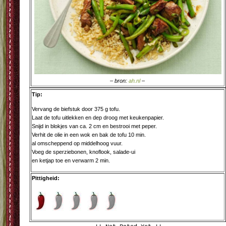
– bron:
ah.nl
–
Tip:
Vervang de biefstuk door 375 g tofu.
Laat de tofu uitlekken en dep droog met keukenpapier.
Snijd in blokjes van ca. 2 cm en bestrooi met peper.
Verhit de olie in een wok en bak de tofu 10 min.
al omscheppend op middelhoog vuur.
Voeg de sperziebonen, knoflook, salade-ui
en ketjap toe en verwarm 2 min.
Pittigheid: