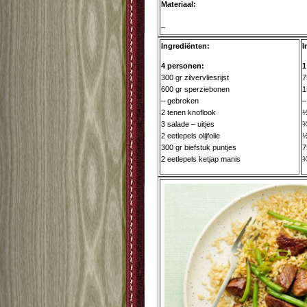
Materiaal:
–
Ingrediënten:
I
4 personen:
1
300 gr zilvervliesrijst
7
600 gr sperziebonen
1
– gebroken
–
2 tenen knoflook
½
3 salade – uitjes
¾
2 eetlepels olijfolie
½
300 gr biefstuk puntjes
7
2 eetlepels ketjap manis
¾