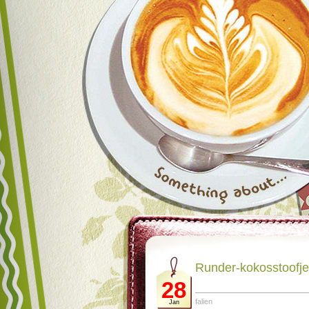
Runder-kokosstoofje 
28
falien
Jan