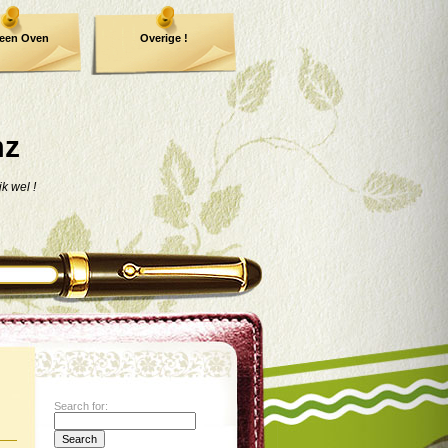
een Oven
Overige !
mz
jk wel !
Search for: