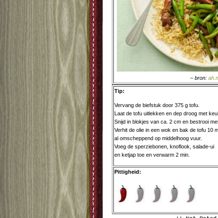
– bron:
ah.n
Tip:
Vervang de biefstuk door 375 g tofu.
Laat de tofu uitlekken en dep droog met keu
Snijd in blokjes van ca. 2 cm en bestrooi me
Verhit de olie in een wok en bak de tofu 10 m
al omscheppend op middelhoog vuur.
Voeg de sperziebonen, knoflook, salade-ui
en ketjap toe en verwarm 2 min.
Pittigheid: