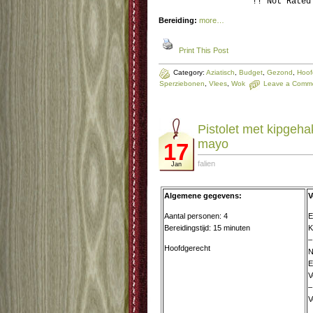
!! Not Rated
Bereiding:
more…
Print This Post
Category:
Aziatisch
,
Budget
,
Gezond
,
Hoof
Sperziebonen
,
Vlees
,
Wok
Leave a Comm
Pistolet met kipgehak
mayo
17
falien
Jan
Algemene gegevens:
V
Aantal personen: 4
E
Bereidingstijd: 15 minuten
K
–
Hoofdgerecht
N
E
V
–
V