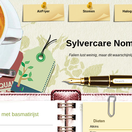
AirFryer
Stomen
Halog
Kooktijden !
TIP !
Sylvercare No
Falien lust weinig, maar dit waarschijnli
met basmatirijst
Dieten
Atkins