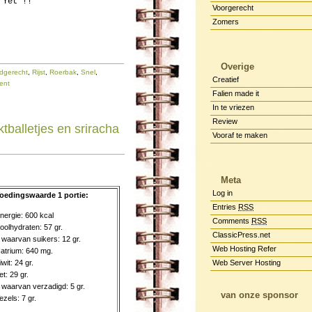
 Yet !!
Voorgerecht
Zomers
Overige
dgerecht
,
Rijst
,
Roerbak
,
Snel
,
Creatief
ent
Falien made it
In te vriezen
Review
tballetjes en sriracha
Vooraf te maken
Meta
Log in
oedingswaarde 1 portie:
Entries
RSS
nergie: 600 kcal
Comments
RSS
oolhydraten: 57 gr.
ClassicPress.net
 waarvan suikers: 12 gr.
Web Hosting Refer
atrium: 640 mg.
iwit: 24 gr.
Web Server Hosting
et: 29 gr.
 waarvan verzadigd: 5 gr.
van onze sponsor
ezels: 7 gr.