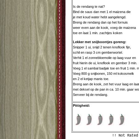
Is de rendang te nat?
Bind de saus dan met 1 el maizena die
je met koud water hebt aangelengd.
Breng de rendang dan op het fornuis
weer even aan de kook, voeg de maizena
toe en laat 1 min. zachtjes koken
Lekker met snijboontjes goreng:
Snipper 1 ui, snijd 2 tenen knoflook fijn,
schil en rasp 3 cm gemberwortel.
Verhit 1 el zonnebloemolie op laag vuur en
fruit hierin de ui, knoflook en gember 3 min.
Voeg 1 el sambal badjak toe en fruit 1 min. 
Voeg 800 g snijbonen, 150 ml kokosmelk
en 2 el ketjap manis toe.
Breng aan de kook, zet het vuur laag en laa
met deksel op de pan in ca. 10 min. gaar w
Serveer bij de rendang.
Pittigheid:
!! Not Rated