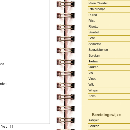
Peen / Wortel
Pita broodje
Puree
Rijst
Risotto
Sambal
Sate
Shoarma
Sperziebonen
Spruiten
Tartaar
mee.
Varken
Vis
t
Vlees
orden.
Wild
Wraps
Zalm
Bereidingswijze
Airfryer
Bakken
 Yet !!