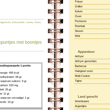
Frituur
Grillen
Koken
Oven
Pocheren
dgerecht
,
Kokosmelk / creme
,
Oven
,
Roerbak
Stoven
Wok
kpuntjes met boontjes
Apparatuur
Airfryer
Airfryer gerechten
oedingswaarde 1 portie:
Barbecue
Halogeen oven
nergie: 495 kcal
Multi-Cooker
oolhydraten: 68 gr.
Tajine
 waarvan suikers: 9 gr.
atrium: 520 mg.
iwit: 26 gr.
et: 11 gr.
Land gerecht
 waarvan verzadigd: 2 gr.
Amerikaans
ezels: 10 gr.
Argentijns