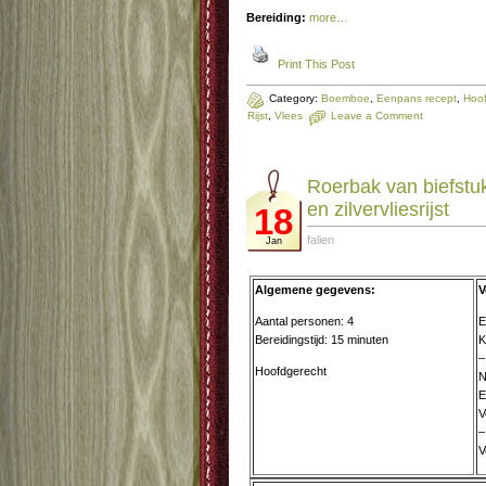
Bereiding:
more…
Print This Post
Category:
Boemboe
,
Eenpans recept
,
Hoof
Rijst
,
Vlees
Leave a Comment
Roerbak van biefstu
en zilvervliesrijst
18
falien
Jan
Algemene gegevens:
V
Aantal personen: 4
E
Bereidingstijd: 15 minuten
K
–
Hoofdgerecht
N
E
V
–
V