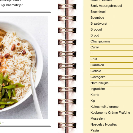
4 ml kip bouillon
0 gr basmatirijst
Bimi / Aspergebroccoli
Bloemkool
Boemboe
Braadworst
Broccoli
Brood
Champignons
Curry
Ei
Fruit
Garnalen
Gehakt
Gevogelte
Ham-blokjes
Ingrediënt
Kerrie
Kip
Kokosmelk / creme
Kookroom / Crème Fraîche
Mosselen
l
–
Noedels / Noodles
Pasta