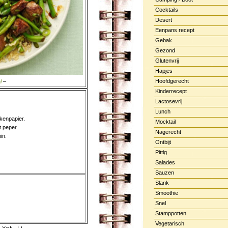
Cocktails
Desert
Eenpans recept
Gebak
Gezond
Glutenvrij
Hapjes
Hoofdgerecht
l
–
Kinderrecept
Lactosevrij
Lunch
kenpapier.
Mocktail
t peper.
Nagerecht
in.
Ontbijt
Pittig
Salades
Sauzen
Slank
Smoothie
Snel
Stamppotten
Vegetarisch