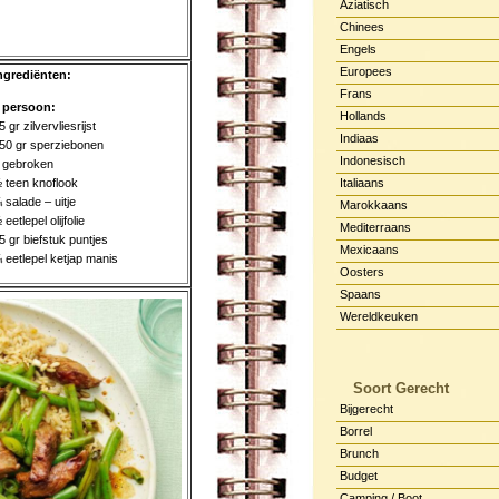
Aziatisch
Chinees
Engels
Europees
ngrediënten:
Frans
 persoon:
Hollands
5 gr zilvervliesrijst
Indiaas
50 gr sperziebonen
Indonesisch
 gebroken
 teen knoflook
Italiaans
 salade – uitje
Marokkaans
 eetlepel olijfolie
Mediterraans
5 gr biefstuk puntjes
Mexicaans
 eetlepel ketjap manis
Oosters
Spaans
Wereldkeuken
Soort Gerecht
Bijgerecht
Borrel
Brunch
Budget
Camping / Boot