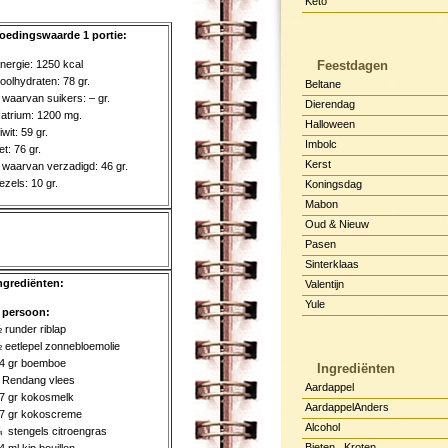
Keto
oedingswaarde 1 portie:
nergie: 1250 kcal
Feestdagen
oolhydraten: 78 gr.
Beltane
 waarvan suikers: – gr.
Dierendag
atrium: 1200 mg.
Halloween
iwit: 59 gr.
Imbolc
et: 76 gr.
Kerst
 waarvan verzadigd: 46 gr.
ezels: 10 gr.
Koningsdag
Mabon
Oud & Nieuw
Pasen
Sinterklaas
ngrediënten:
Valentijn
Yule
 persoon:
 runder riblap
 eetlepel zonnebloemolie
4 gr boemboe
Ingrediënten
 Rendang vlees
Aardappel
7 gr kokosmelk
AardappelAnders
7 gr kokoscreme
Alcohol
 stengels citroengras
Bieten , Kroten