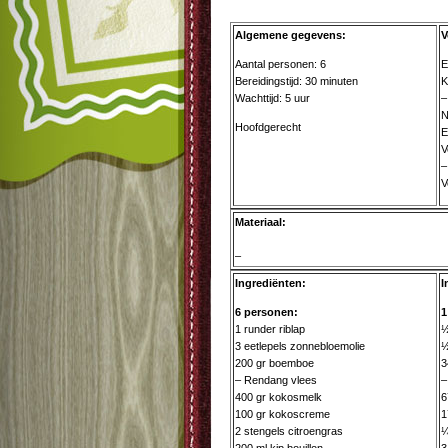
Algemene gegevens:
V
Aantal personen: 6
E
Bereidingstijd: 30 minuten
K
Wachttijd: 5 uur
–
N
Hoofdgerecht
E
V
–
V
Materiaal:
–
Ingrediënten:
I
6 personen:
1
1 runder riblap
½
3 eetlepels zonnebloemolie
½
200 gr boemboe
3
– Rendang vlees
–
400 gr kokosmelk
6
100 gr kokoscreme
1
2 stengels citroengras
¼