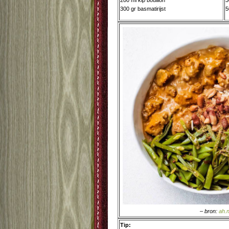
200 ml kip bouillon
3
300 gr basmatirijst
5
– bron:
ah.n
Tip: