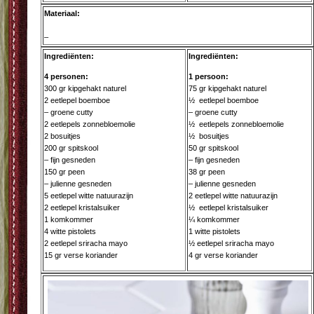
Materiaal:
–
Ingrediënten:
Ingrediënten:
4 personen:
1 persoon:
300 gr kipgehakt naturel
75 gr kipgehakt naturel
2 eetlepel boemboe
½ eetlepel boemboe
– groene cutty
– groene cutty
2 eetlepels zonnebloemolie
½ eetlepels zonnebloemolie
2 bosuitjes
½ bosuitjes
200 gr spitskool
50 gr spitskool
– fijn gesneden
– fijn gesneden
150 gr peen
38 gr peen
– julienne gesneden
– julienne gesneden
5 eetlepel witte natuurazijn
2 eetlepel witte natuurazijn
2 eetlepel kristalsuiker
½ eetlepel kristalsuiker
1 komkommer
¼ komkommer
4 witte pistolets
1 witte pistolets
2 eetlepel sriracha mayo
½ eetlepel sriracha mayo
15 gr verse koriander
4 gr verse koriander