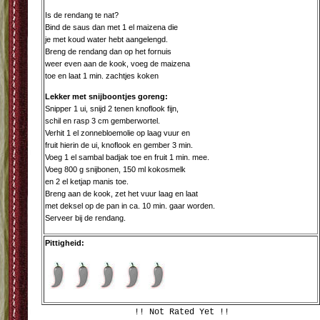
Is de rendang te nat?
Bind de saus dan met 1 el maizena die
je met koud water hebt aangelengd.
Breng de rendang dan op het fornuis
weer even aan de kook, voeg de maizena
toe en laat 1 min. zachtjes koken
Lekker met snijboontjes goreng:
Snipper 1 ui, snijd 2 tenen knoflook fijn,
schil en rasp 3 cm gemberwortel.
Verhit 1 el zonnebloemolie op laag vuur en
fruit hierin de ui, knoflook en gember 3 min.
Voeg 1 el sambal badjak toe en fruit 1 min. mee.
Voeg 800 g snijbonen, 150 ml kokosmelk
en 2 el ketjap manis toe.
Breng aan de kook, zet het vuur laag en laat
met deksel op de pan in ca. 10 min. gaar worden.
Serveer bij de rendang.
Pittigheid:
!! Not Rated Yet !!