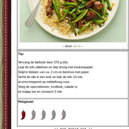
– bron:
ah.nl
–
Tip:
Vervang de biefstuk door 375 g tofu.
Laat de tofu uitlekken en dep droog met keukenpapier.
Snijd in blokjes van ca. 2 cm en bestrooi met peper.
Verhit de olie in een wok en bak de tofu 10 min.
al omscheppend op middelhoog vuur.
Voeg de sperziebonen, knoflook, salade-ui
en ketjap toe en verwarm 2 min.
Pittigheid: