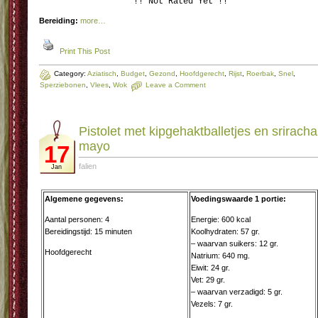
!! Not Rated Yet !!
Bereiding:
more…
Print This Post
Category:
Aziatisch
,
Budget
,
Gezond
,
Hoofdgerecht
,
Rijst
,
Roerbak
,
Snel
,
Sperziebonen
,
Vlees
,
Wok
Leave a Comment
Pistolet met kipgehaktballetjes en sriracha
mayo
17
falien
Jan
Algemene gegevens:
Voedingswaarde 1 portie:
Aantal personen: 4
Energie: 600 kcal
Bereidingstijd: 15 minuten
Koolhydraten: 57 gr.
– waarvan suikers: 12 gr.
Hoofdgerecht
Natrium: 640 mg.
Eiwit: 24 gr.
Vet: 29 gr.
– waarvan verzadigd: 5 gr.
Vezels: 7 gr.