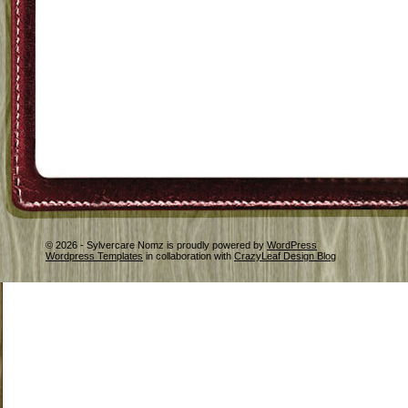
© 2026 - Sylvercare Nomz is proudly powered by
WordPress
Wordpress Templates
in collaboration with
CrazyLeaf Design Blog