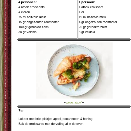
4 personen:
1 persoon:
4 afbak croissants
1 afbak croissant
4 eieren
1 ei
75 ml halfvolle melk
19 ml halfvolle melk
15 gr ongezouten roomboter
4 gr ongezouten roomboter
100 gr gerookte zalm
25 gr gerookte zalm
30 gr veldsla
8 gr veldsla
–
bron: ah.nl
–
Tip:
Lekker met brie, plakjes appel, pecannoten & honing.
Bak de croissants met de vulling af in de oven.