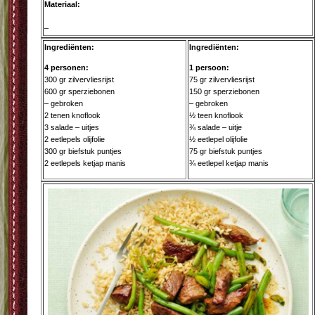
Materiaal:
–
Ingrediënten:
Ingrediënten:
4 personen:
1 persoon:
300 gr zilvervliesrijst
75 gr zilvervliesrijst
600 gr sperziebonen
150 gr sperziebonen
– gebroken
– gebroken
2 tenen knoflook
½ teen knoflook
3 salade – uitjes
¾ salade – uitje
2 eetlepels olijfolie
½ eetlepel olijfolie
300 gr biefstuk puntjes
75 gr biefstuk puntjes
2 eetlepels ketjap manis
¾ eetlepel ketjap manis