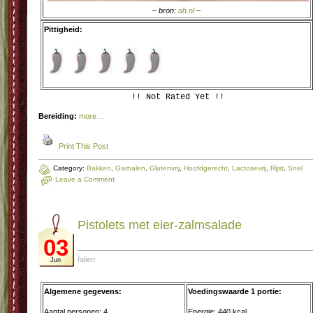
– bron:
ah.nl
–
Pittigheid:
!! Not Rated Yet !!
Bereiding:
more…
Print This Post
Category:
Bakken
,
Garnalen
,
Glutenvrij
,
Hoofdgerecht
,
Lactosevrij
,
Rijst
,
Snel
Leave a Comment
Pistolets met eier-zalmsalade
03
falien
Jun
Algemene gegevens:
Voedingswaarde 1 portie:
Aantal personen: 4
Energie: 440 kcal