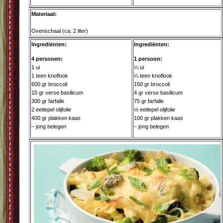
Materiaal:
Ovenschaal (ca. 2 liter)
Ingrediënten:
Ingrediënten:
4 personen:
1 persoon:
1 ui
¼ ui
1 teen knoflook
¼ teen knoflook
600 gr broccoli
150 gr broccoli
15 gr verse basilicum
4 gr verse basilicum
300 gr farfalle
75 gr farfalle
2 eetlepel olijfolie
½ eetlepel olijfolie
400 gr plakken kaas
100 gr plakken kaas
– jong belegen
– jong belegen