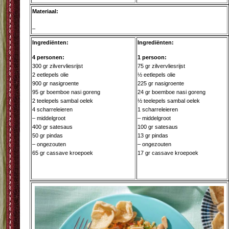
Materiaal:
–
Ingrediënten:
Ingrediënten:
4 personen:
1 persoon:
300 gr zilvervliesrijst
75 gr zilvervliesrijst
2 eetlepels olie
½ eetlepels olie
900 gr nasigroente
225 gr nasigroente
95 gr boemboe nasi goreng
24 gr boemboe nasi goreng
2 teelepels sambal oelek
½ teelepels sambal oelek
4 scharreleieren
1 scharreleieren
– middelgroot
– middelgroot
400 gr satesaus
100 gr satesaus
50 gr pindas
13 gr pindas
– ongezouten
– ongezouten
65 gr cassave kroepoek
17 gr cassave kroepoek