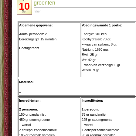
groenten
10
falien
Oct
Algemene gegevens:
Voedingswaarde 1 portie:
Aantal personen: 2
Energie: 810 kcal
Bereidingstijd: 15 minuten
Koolhydraten: 78 gr.
– waarvan suikers: 8 gr.
Hoofdgerecht
Natrium: 1680 mg.
Eiwit: 25 gr.
Vet: 42 gr.
– waarvan verzadigd: 6 gr.
Vezels: 9 gr.
Materiaal:
–
Ingrediënten:
Ingrediënten:
2 personen:
1 persoon:
150 gr pandanrijst
75 gr pandanrijst
450 gr stoomgroente
225 gr stoomgroente
– wortel
– wortel
2 eetlepel zonnebloemolie
1 eetlepel zonnebloemolie
185 gr roerbak garnalen
93 gr roerbak garnalen