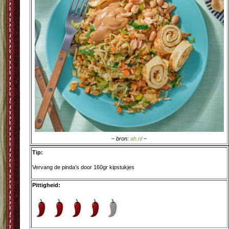
– bron:
ah.nl
–
Tip:
Vervang de pinda’s door 160gr kipstukjes
Pittigheid: