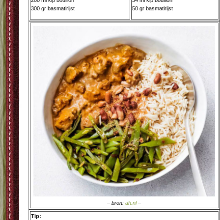
200 ml kip bouillon
34 ml kip bouillon
300 gr basmatirijst
50 gr basmatirijst
– bron:
ah.nl
–
Tip: