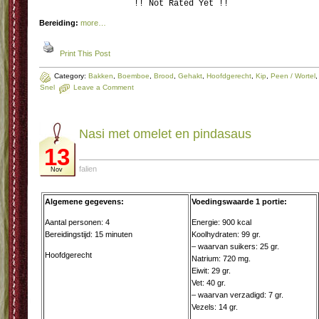
!! Not Rated Yet !!
Bereiding:
more…
Print This Post
Category:
Bakken
,
Boemboe
,
Brood
,
Gehakt
,
Hoofdgerecht
,
Kip
,
Peen / Wortel
,
Snel
Leave a Comment
Nasi met omelet en pindasaus
13
falien
Nov
Algemene gegevens:
Voedingswaarde 1 portie:
Aantal personen: 4
Energie: 900 kcal
Bereidingstijd: 15 minuten
Koolhydraten: 99 gr.
– waarvan suikers: 25 gr.
Hoofdgerecht
Natrium: 720 mg.
Eiwit: 29 gr.
Vet: 40 gr.
– waarvan verzadigd: 7 gr.
Vezels: 14 gr.