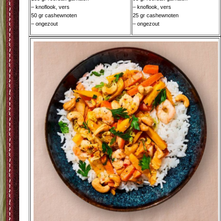
– knoflook, vers
– knoflook, vers
50 gr cashewnoten
25 gr cashewnoten
– ongezout
– ongezout