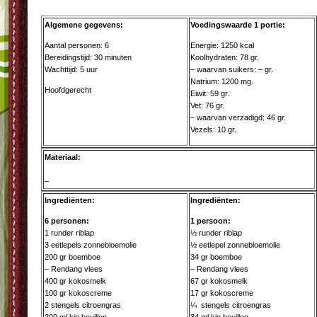
Algemene gegevens:
Voedingswaarde 1 portie:
Aantal personen: 6
Energie: 1250 kcal
Bereidingstijd: 30 minuten
Koolhydraten: 78 gr.
Wachttijd: 5 uur
– waarvan suikers: – gr.
Natrium: 1200 mg.
Hoofdgerecht
Eiwit: 59 gr.
Vet: 76 gr.
– waarvan verzadigd: 46 gr.
Vezels: 10 gr.
Materiaal:
–
Ingrediënten:
Ingrediënten:
6 personen:
1 persoon:
1 runder riblap
½ runder riblap
3 eetlepels zonnebloemolie
½ eetlepel zonnebloemolie
200 gr boemboe
34 gr boemboe
– Rendang vlees
– Rendang vlees
400 gr kokosmelk
67 gr kokosmelk
100 gr kokoscreme
17 gr kokoscreme
2 stengels citroengras
¼ stengels citroengras