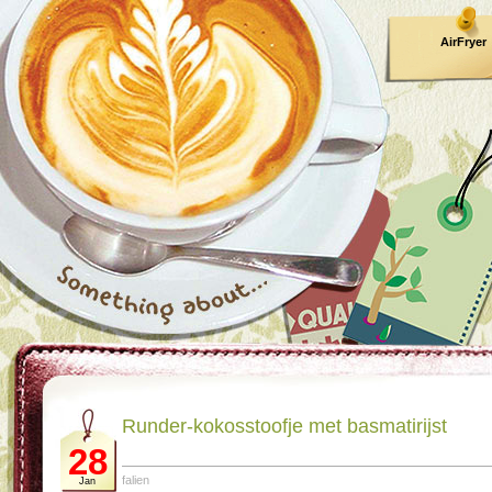
AirFryer
Kooktijden
Runder-kokosstoofje met basmatirijst
28
falien
Jan