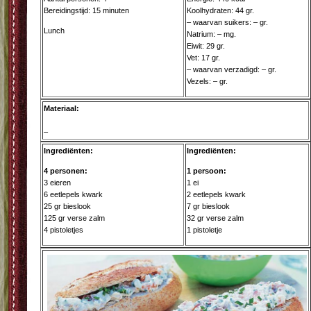
Bereidingstijd: 15 minuten
Koolhydraten: 44 gr.
– waarvan suikers: – gr.
Lunch
Natrium: – mg.
Eiwit: 29 gr.
Vet: 17 gr.
– waarvan verzadigd: – gr.
Vezels: – gr.
Materiaal:
–
Ingrediënten:
Ingrediënten:
4 personen:
1 persoon:
3 eieren
1 ei
6 eetlepels kwark
2 eetlepels kwark
25 gr bieslook
7 gr bieslook
125 gr verse zalm
32 gr verse zalm
4 pistoletjes
1 pistoletje