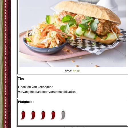
– bron:
ah.nl
–
Tip:
Geen fan van koriander?
Vervang het dan door verse muntblaadjes.
Pittigheid: