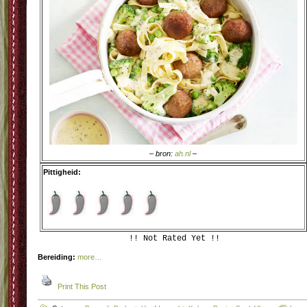
– bron:
ah.nl
–
Pittigheid:
!! Not Rated Yet !!
Bereiding:
more…
Print This Post