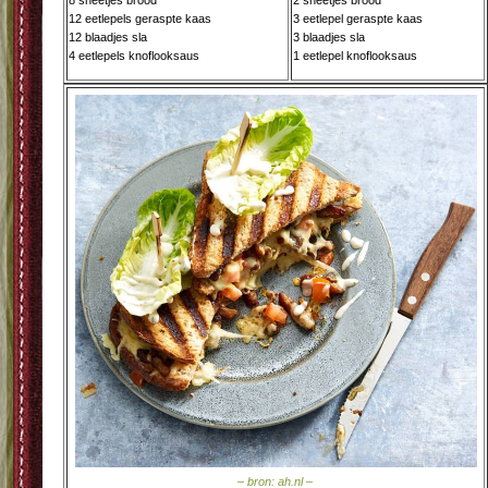
8 sneetjes brood
2 sneetjes brood
12 eetlepels geraspte kaas
3 eetlepel geraspte kaas
12 blaadjes sla
3 blaadjes sla
4 eetlepels knoflooksaus
1 eetlepel knoflooksaus
– bron: ah.nl –