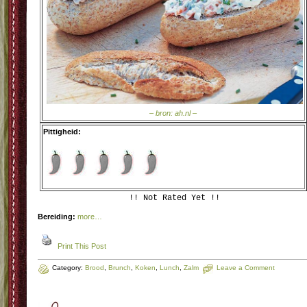
– bron: ah.nl –
Pittigheid:
!! Not Rated Yet !!
Bereiding:
more…
Print This Post
Category:
Brood
,
Brunch
,
Koken
,
Lunch
,
Zalm
Leave a Comment