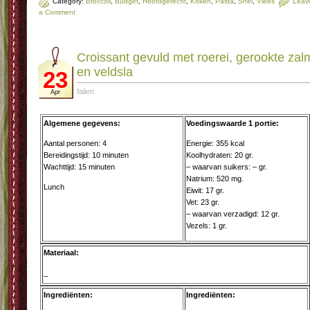
Category:
Broccoli
,
Budget
,
Hoofdgerecht
,
Koken
,
Pasta
,
Snel
,
Vlees
Leav
a Comment
Croissant gevuld met roerei, gerookte zal
en veldsla
23
falien
Apr
Algemene gegevens:
Voedingswaarde 1 portie:
Aantal personen: 4
Energie: 355 kcal
Bereidingstijd: 10 minuten
Koolhydraten: 20 gr.
Wachttijd: 15 minuten
– waarvan suikers: – gr.
Natrium: 520 mg.
Lunch
Eiwit: 17 gr.
Vet: 23 gr.
– waarvan verzadigd: 12 gr.
Vezels: 1 gr.
Materiaal:
–
Ingrediënten:
Ingrediënten: