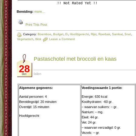
!! Not Rated Yet !!
Bereiding:
more…
Print This Post
Category:
Boemboe
,
Budget
,
Ei
,
Hoofdgerecht
,
Rijst
,
Roerbak
,
Sambal
,
Snel
,
Vegetarisch
,
Wok
Leave a Comment
Pastaschotel met broccoli en kaas
28
falien
Oct
Algemene gegevens:
Voedingswaarde 1 portie:
Aantal personen: 4
Energie: 630 kcal
Bereidingstijd: 20 minuten
Koolhydraten: -60 gr.
Oventijd: 15 minuten
– waarvan suikers: – gr.
Natrium: – mg.
Hoofdgerecht
Eiwit: 44 gr.
Vet: 24 gr.
– waarvan verzadigd: 0 gr.
Vezels: – gr.