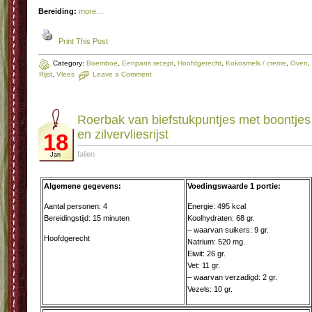
Bereiding:
more…
Print This Post
Category:
Boemboe
,
Eenpans recept
,
Hoofdgerecht
,
Kokosmelk / creme
,
Oven
,
Rijst
,
Vlees
Leave a Comment
Roerbak van biefstukpuntjes met boontjes
en zilvervliesrijst
18
falien
Jan
Algemene gegevens:
Voedingswaarde 1 portie:
Aantal personen: 4
Energie: 495 kcal
Bereidingstijd: 15 minuten
Koolhydraten: 68 gr.
– waarvan suikers: 9 gr.
Hoofdgerecht
Natrium: 520 mg.
Eiwit: 26 gr.
Vet: 11 gr.
– waarvan verzadigd: 2 gr.
Vezels: 10 gr.