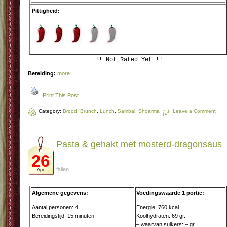
Pittigheid:
!! Not Rated Yet !!
Bereiding:
more…
Print This Post
Category:
Brood
,
Brunch
,
Lunch
,
Sambal
,
Shoarma
Leave a Comment
Pasta & gehakt met mosterd-dragonsaus
26
falien
Apr
Algemene gegevens:
Voedingswaarde 1 portie:
Aantal personen: 4
Energie: 760 kcal
Bereidingstijd: 15 minuten
Koolhydraten: 69 gr.
– waarvan suikers: – gr.