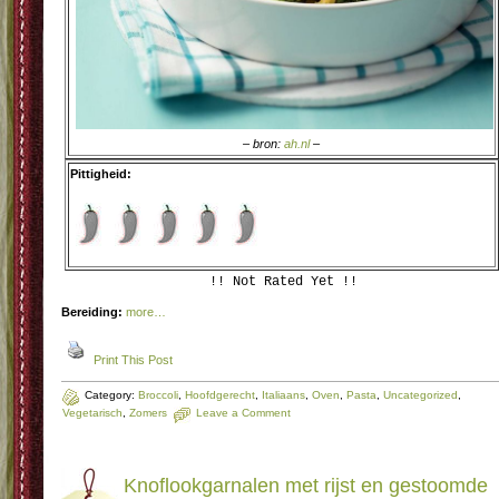
– bron:
ah.nl
–
Pittigheid:
!! Not Rated Yet !!
Bereiding:
more…
Print This Post
Category:
Broccoli
,
Hoofdgerecht
,
Italiaans
,
Oven
,
Pasta
,
Uncategorized
,
Vegetarisch
,
Zomers
Leave a Comment
Knoflookgarnalen met rijst en gestoomde