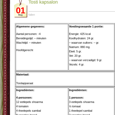
Tosti kapsalon
01
falien
May
Algemene gegevens:
Voedingswaarde 1 portie:
Aantal personen: -4
Energie: 425 kcal
Bereidingstijd: – minuten
Koolhydraten: 24 gr.
Wachttijd: – minuten
– waarvan suikers: – gr.
Natrium: 880 mg.
Hoofdgerecht
Eiwit: 5 gr.
Vet: 20 gr.
– waarvan verzadigd: 9 gr.
Vezels: 4 gr.
Materiaal:
Tostiapparaat
Ingrediënten:
Ingrediënten:
4 personen:
1 persoon:
12 eetlepels shoarma
3 eetlepels shoarma
4 tomaten
½ tomaat
4 theelepels sambal
1 theelepel sambal