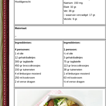
Hoofdgerecht
Natrium: 150 mg.
Eiwit: 32 gr.
Vet: 38 gr.
– waarvan verzadigd: 17 gr.
Vezels: 9 gr.
Materiaal:
–
Ingrediënten:
Ingrediënten:
4 personen:
1 persoon:
1 el olie
¼ el olie
12 gehaktballetjes
3 gehaktballetjes
300 gr tagliatelle
75 gr tagliatelle
450 gr broccoliroosjes
113 gr broccoliroosjes
150 gr tuinerwten
38 gr tuinerwten
4 el limburgse mosterd
1 el limburgse mosterd
250 ml kookroom
63 ml kookroom
2 el verse dragon
½ el verse dragon