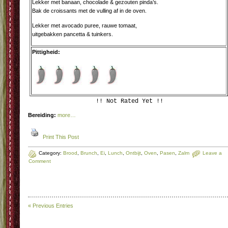
Lekker met banaan, chocolade & gezouten pinda’s.
Bak de croissants met de vulling af in de oven.
Lekker met avocado puree, rauwe tomaat,
uitgebakken pancetta & tuinkers.
Pittigheid:
!! Not Rated Yet !!
Bereiding:
more…
Print This Post
Category:
Brood
,
Brunch
,
Ei
,
Lunch
,
Ontbijt
,
Oven
,
Pasen
,
Zalm
Leave a
Comment
« Previous Entries