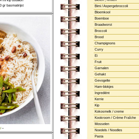
4 ml kip bouillon
0 gr basmatirijst
Bimi / Aspergebroccoli
Bloemkool
Boemboe
Braadworst
Broccoli
Brood
Champignons
Curry
Ei
Fruit
Garnalen
Gehakt
Gevogelte
Ham-blokjes
Ingrediënt
Kerrie
Kip
Kokosmelk / creme
Kookroom / Crème Fraîche
Mosselen
l
–
Noedels / Noodles
Pasta