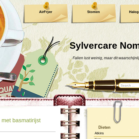
AirFryer
Stomen
Halog
Kooktijden !
TIP !
Sylvercare No
Falien lust weinig, maar dit waarschijnli
met basmatirijst
Dieten
Atkins