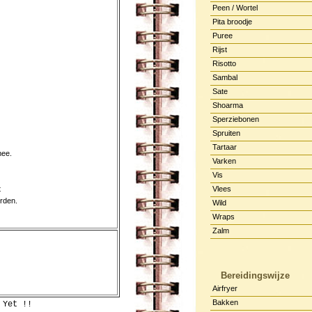
Peen / Wortel
Pita broodje
Puree
Rijst
Risotto
Sambal
Sate
Shoarma
Sperziebonen
Spruiten
Tartaar
mee.
Varken
Vis
t
Vlees
orden.
Wild
Wraps
Zalm
Bereidingswijze
Airfryer
Bakken
 Yet !!