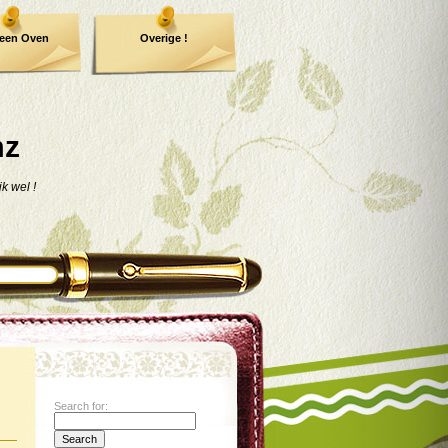
een Oven
Overige !
mz
jk wel !
Search for: