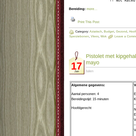
!! Not Rated
Bereiding:
more…
Print This Post
Category:
Aziatisch
,
Budget
,
Gezond
,
Hoof
Sperziebonen
,
Vlees
,
Wok
Leave a Comm
Pistolet met kipgehak
mayo
17
falien
Jan
Algemene gegevens:
V
Aantal personen: 4
E
Bereidingstijd: 15 minuten
K
–
Hoofdgerecht
N
E
V
–
V