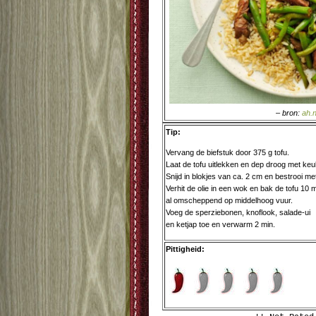
– bron:
ah.n
Tip:
Vervang de biefstuk door 375 g tofu.
Laat de tofu uitlekken en dep droog met keu
Snijd in blokjes van ca. 2 cm en bestrooi me
Verhit de olie in een wok en bak de tofu 10 m
al omscheppend op middelhoog vuur.
Voeg de sperziebonen, knoflook, salade-ui
en ketjap toe en verwarm 2 min.
Pittigheid: