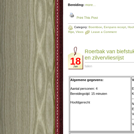
Bereiding:
more…
Print This Post
Category:
Boemboe
,
Eenpans recept
,
Hoof
Rijst
,
Vlees
Leave a Comment
Roerbak van biefstu
en zilvervliesrijst
18
falien
Jan
Algemene gegevens:
V
Aantal personen: 4
E
Bereidingstijd: 15 minuten
K
–
Hoofdgerecht
N
E
V
–
V