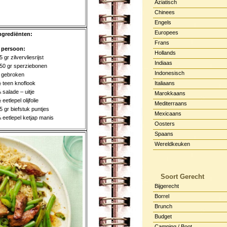
Aziatisch
Chinees
Engels
Europees
ngrediënten:
Frans
 persoon:
Hollands
5 gr zilvervliesrijst
Indiaas
50 gr sperziebonen
Indonesisch
 gebroken
 teen knoflook
Italiaans
 salade – uitje
Marokkaans
 eetlepel olijfolie
Mediterraans
5 gr biefstuk puntjes
Mexicaans
 eetlepel ketjap manis
Oosters
Spaans
Wereldkeuken
Soort Gerecht
Bijgerecht
Borrel
Brunch
Budget
Camping / Boot