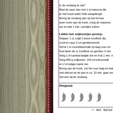
Is de rendang te nat?
Bind de saus dan met 1 el maizena die
je met koud water hebt aangelengd.
Breng de rendang dan op het fornuis
weer even aan de kook, voeg de maizena
toe en laat 1 min. zachtjes koken
Lekker met snijboontjes goreng:
Snipper 1 ui, snijd 2 tenen knoflook fijn,
schil en rasp 3 cm gemberwortel.
Verhit 1 el zonnebloemolie op laag vuur en
fruit hierin de ui, knoflook en gember 3 min.
Voeg 1 el sambal badjak toe en fruit 1 min. 
Voeg 800 g snijbonen, 150 ml kokosmelk
en 2 el ketjap manis toe.
Breng aan de kook, zet het vuur laag en laa
met deksel op de pan in ca. 10 min. gaar w
Serveer bij de rendang.
Pittigheid:
!! Not Rated