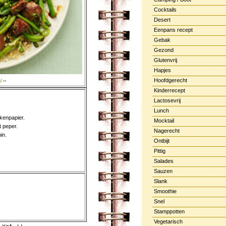
Cocktails
Desert
Eenpans recept
Gebak
Gezond
Glutenvrij
Hapjes
Hoofdgerecht
l
–
Kinderrecept
Lactosevrij
Lunch
kenpapier.
Mocktail
t peper.
Nagerecht
in.
Ontbijt
Pittig
Salades
Sauzen
Slank
Smoothie
Snel
Stamppotten
Vegetarisch