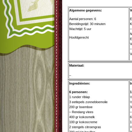
Algemene gegevens:
V
Aantal personen: 6
E
Bereidingstijd: 30 minuten
K
Wachttijd: 5 uur
–
N
Hoofdgerecht
E
V
–
V
Materiaal:
–
Ingrediënten:
I
6 personen:
1
1 runder riblap
½
3 eetlepels zonnebloemolie
½
200 gr boemboe
3
– Rendang vlees
–
400 gr kokosmelk
6
100 gr kokoscreme
1
2 stengels citroengras
¼