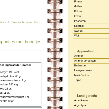
Frituur
Grillen
Koken
Oven
Pocheren
dgerecht
,
Kokosmelk / creme
,
Oven
,
Roerbak
Stoven
Wok
kpuntjes met boontjes
Apparatuur
Airfryer
Airfryer gerechten
oedingswaarde 1 portie:
Barbecue
Halogeen oven
nergie: 495 kcal
Multi-Cooker
oolhydraten: 68 gr.
Tajine
 waarvan suikers: 9 gr.
atrium: 520 mg.
iwit: 26 gr.
et: 11 gr.
Land gerecht
 waarvan verzadigd: 2 gr.
Amerikaans
ezels: 10 gr.
Argentijns