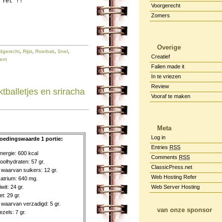
 Yet !!
Voorgerecht
Zomers
Overige
dgerecht
,
Rijst
,
Roerbak
,
Snel
,
Creatief
ent
Falien made it
In te vriezen
Review
tballetjes en sriracha
Vooraf te maken
Meta
Log in
oedingswaarde 1 portie:
Entries
RSS
nergie: 600 kcal
Comments
RSS
oolhydraten: 57 gr.
ClassicPress.net
 waarvan suikers: 12 gr.
Web Hosting Refer
atrium: 640 mg.
iwit: 24 gr.
Web Server Hosting
et: 29 gr.
 waarvan verzadigd: 5 gr.
van onze sponsor
ezels: 7 gr.