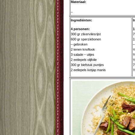
Materiaal:
–
Ingrediënten:
I
4 personen:
1
300 gr zilvervliesrijst
7
600 gr sperziebonen
1
– gebroken
–
2 tenen knoflook
½
3 salade – uitjes
¾
2 eetlepels olijfolie
½
300 gr biefstuk puntjes
7
2 eetlepels ketjap manis
¾