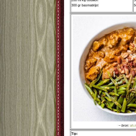
200 ml kip bouillon
3
300 gr basmatirijst
5
– bron:
ah.n
Tip: