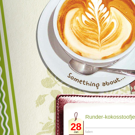
Runder-kokosstoofje 
28
falien
Jan