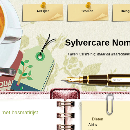
AirFryer
Stomen
Halog
Kooktijden !
TIP !
Sylvercare No
Falien lust weinig, maar dit waarschijnli
met basmatirijst
Dieten
Atkins