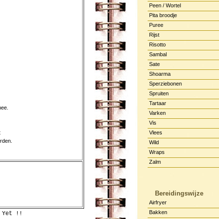
Peen / Wortel
Pita broodje
Puree
Rijst
Risotto
Sambal
Sate
Shoarma
Sperziebonen
Spruiten
Tartaar
mee.
Varken
Vis
t
Vlees
orden.
Wild
Wraps
Zalm
Bereidingswijze
Airfryer
Bakken
 Yet !!