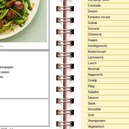
Cocktails
Desert
Eenpans recept
Gebak
Gezond
Glutenvrij
Hapjes
Hoofdgerecht
l
–
Kinderrecept
Lactosevrij
Lunch
kenpapier.
Mocktail
t peper.
Nagerecht
in.
Ontbijt
Pittig
Salades
Sauzen
Slank
Smoothie
Snel
Stamppotten
Vegetarisch