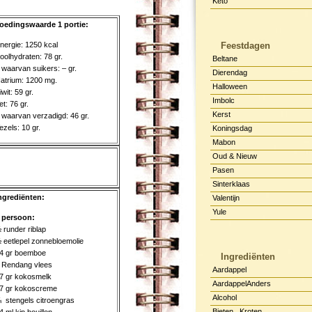
Keto
oedingswaarde 1 portie:
nergie: 1250 kcal
Feestdagen
oolhydraten: 78 gr.
Beltane
 waarvan suikers: – gr.
Dierendag
atrium: 1200 mg.
Halloween
iwit: 59 gr.
Imbolc
et: 76 gr.
Kerst
 waarvan verzadigd: 46 gr.
ezels: 10 gr.
Koningsdag
Mabon
Oud & Nieuw
Pasen
Sinterklaas
ngrediënten:
Valentijn
Yule
 persoon:
 runder riblap
 eetlepel zonnebloemolie
4 gr boemboe
Ingrediënten
 Rendang vlees
Aardappel
7 gr kokosmelk
AardappelAnders
7 gr kokoscreme
Alcohol
 stengels citroengras
Bieten , Kroten