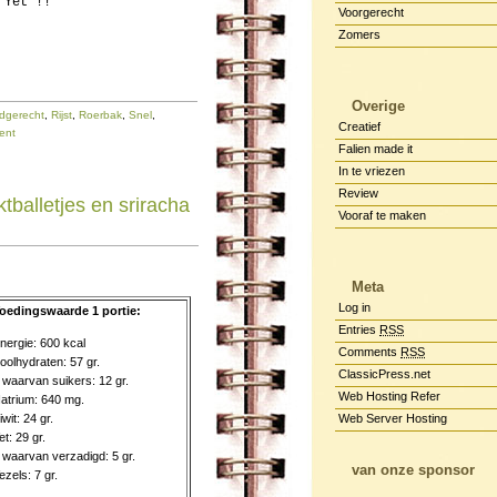
 Yet !!
Voorgerecht
Zomers
Overige
dgerecht
,
Rijst
,
Roerbak
,
Snel
,
Creatief
ent
Falien made it
In te vriezen
Review
tballetjes en sriracha
Vooraf te maken
Meta
Log in
oedingswaarde 1 portie:
Entries
RSS
nergie: 600 kcal
Comments
RSS
oolhydraten: 57 gr.
ClassicPress.net
 waarvan suikers: 12 gr.
Web Hosting Refer
atrium: 640 mg.
iwit: 24 gr.
Web Server Hosting
et: 29 gr.
 waarvan verzadigd: 5 gr.
van onze sponsor
ezels: 7 gr.