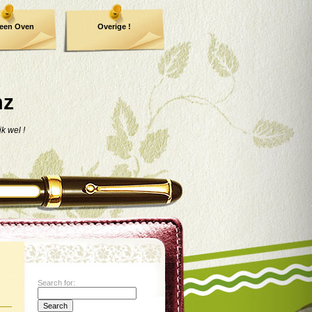
een Oven
Overige !
mz
jk wel !
Search for: