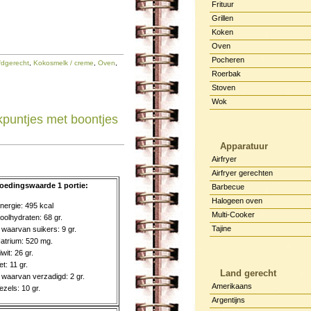
Frituur
Grillen
Koken
Oven
Pocheren
dgerecht
,
Kokosmelk / creme
,
Oven
,
Roerbak
Stoven
Wok
kpuntjes met boontjes
Apparatuur
Airfryer
Airfryer gerechten
oedingswaarde 1 portie:
Barbecue
Halogeen oven
nergie: 495 kcal
Multi-Cooker
oolhydraten: 68 gr.
Tajine
 waarvan suikers: 9 gr.
atrium: 520 mg.
iwit: 26 gr.
et: 11 gr.
Land gerecht
 waarvan verzadigd: 2 gr.
Amerikaans
ezels: 10 gr.
Argentijns