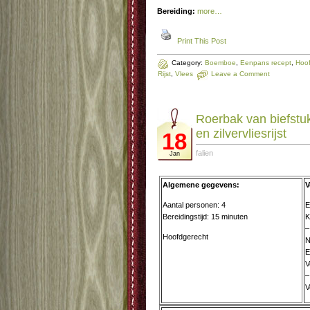
Bereiding:
more…
Print This Post
Category:
Boemboe
,
Eenpans recept
,
Hoof
Rijst
,
Vlees
Leave a Comment
Roerbak van biefstu
en zilvervliesrijst
18
falien
Jan
Algemene gegevens:
V
Aantal personen: 4
E
Bereidingstijd: 15 minuten
K
–
Hoofdgerecht
N
E
V
–
V