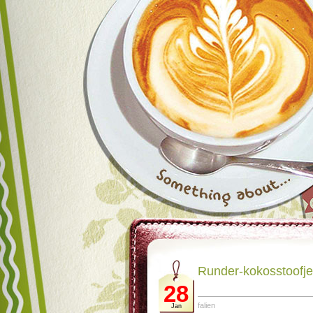
Runder-kokosstoofje 
28
falien
Jan