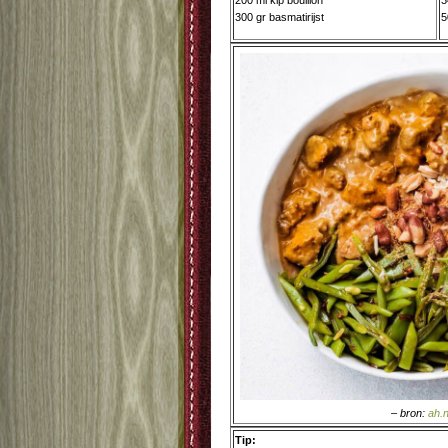
200 ml kip bouillon
3
300 gr basmatirijst
5
– bron:
ah.n
Tip: