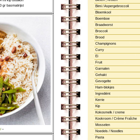
4 ml kip bouillon
0 gr basmatirijst
Bimi / Aspergebroccoli
Bloemkool
Boemboe
Braadworst
Broccoli
Brood
Champignons
Curry
Ei
Fruit
Garnalen
Gehakt
Gevogelte
Ham-blokjes
Ingrediënt
Kerrie
Kip
Kokosmelk / creme
Kookroom / Crème Fraîche
Mosselen
l
–
Noedels / Noodles
Pasta