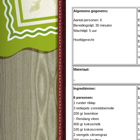
Algemene gegevens:
V
Aantal personen: 6
E
Bereidingstijd: 30 minuten
K
Wachttijd: 5 uur
–
N
Hoofdgerecht
E
V
–
V
Materiaal:
–
Ingrediënten:
I
6 personen:
1
1 runder riblap
½
3 eetlepels zonnebloemolie
½
200 gr boemboe
3
– Rendang vlees
–
400 gr kokosmelk
6
100 gr kokoscreme
1
2 stengels citroengras
¼