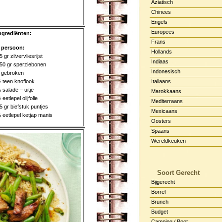
Aziatisch
Chinees
Engels
Europees
ngrediënten:
Frans
 persoon:
Hollands
5 gr zilvervliesrijst
Indiaas
50 gr sperziebonen
Indonesisch
 gebroken
 teen knoflook
Italiaans
 salade – uitje
Marokkaans
 eetlepel olijfolie
Mediterraans
5 gr biefstuk puntjes
Mexicaans
 eetlepel ketjap manis
Oosters
Spaans
Wereldkeuken
Soort Gerecht
Bijgerecht
Borrel
Brunch
Budget
Camping / Boot