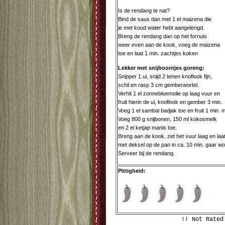
Is de rendang te nat?
Bind de saus dan met 1 el maizena die
je met koud water hebt aangelengd.
Breng de rendang dan op het fornuis
weer even aan de kook, voeg de maizena
toe en laat 1 min. zachtjes koken
Lekker met snijboontjes goreng:
Snipper 1 ui, snijd 2 tenen knoflook fijn,
schil en rasp 3 cm gemberwortel.
Verhit 1 el zonnebloemolie op laag vuur en
fruit hierin de ui, knoflook en gember 3 min.
Voeg 1 el sambal badjak toe en fruit 1 min. 
Voeg 800 g snijbonen, 150 ml kokosmelk
en 2 el ketjap manis toe.
Breng aan de kook, zet het vuur laag en laa
met deksel op de pan in ca. 10 min. gaar w
Serveer bij de rendang.
Pittigheid:
!! Not Rated