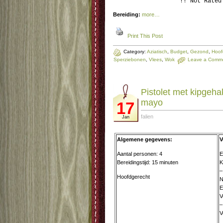
!! Not Rated
Bereiding:
more…
Print This Post
Category:
Aziatisch
,
Budget
,
Gezond
,
Hoof
Sperziebonen
,
Vlees
,
Wok
Leave a Comm
Pistolet met kipgehak
mayo
17
falien
Jan
Algemene gegevens:
V
Aantal personen: 4
E
Bereidingstijd: 15 minuten
K
–
Hoofdgerecht
N
E
V
–
V