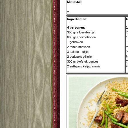
Materiaal:
–
Ingrediënten:
I
4 personen:
1
300 gr zilvervliesrijst
7
600 gr sperziebonen
1
– gebroken
–
2 tenen knoflook
½
3 salade – uitjes
¾
2 eetlepels olijfolie
½
300 gr biefstuk puntjes
7
2 eetlepels ketjap manis
¾