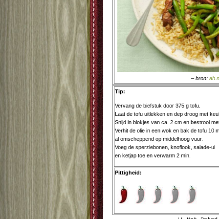
– bron:
ah.n
Tip:
Vervang de biefstuk door 375 g tofu.
Laat de tofu uitlekken en dep droog met keu
Snijd in blokjes van ca. 2 cm en bestrooi me
Verhit de olie in een wok en bak de tofu 10 m
al omscheppend op middelhoog vuur.
Voeg de sperziebonen, knoflook, salade-ui
en ketjap toe en verwarm 2 min.
Pittigheid: