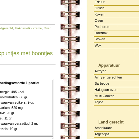
Frituur
Grillen
Koken
Oven
Pocheren
dgerecht
,
Kokosmelk / creme
,
Oven
,
Roerbak
Stoven
Wok
kpuntjes met boontjes
Apparatuur
Airfryer
Airfryer gerechten
oedingswaarde 1 portie:
Barbecue
Halogeen oven
nergie: 495 kcal
Multi-Cooker
oolhydraten: 68 gr.
Tajine
 waarvan suikers: 9 gr.
atrium: 520 mg.
iwit: 26 gr.
et: 11 gr.
Land gerecht
 waarvan verzadigd: 2 gr.
Amerikaans
ezels: 10 gr.
Argentijns