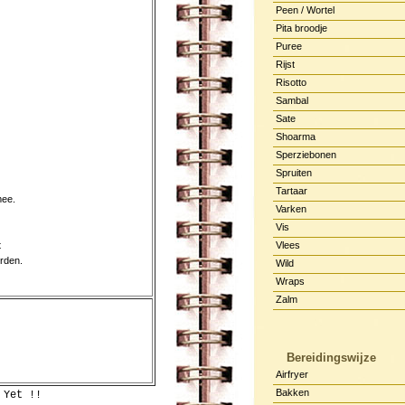
Peen / Wortel
Pita broodje
Puree
Rijst
Risotto
Sambal
Sate
Shoarma
Sperziebonen
Spruiten
Tartaar
mee.
Varken
Vis
t
Vlees
orden.
Wild
Wraps
Zalm
Bereidingswijze
Airfryer
Bakken
 Yet !!