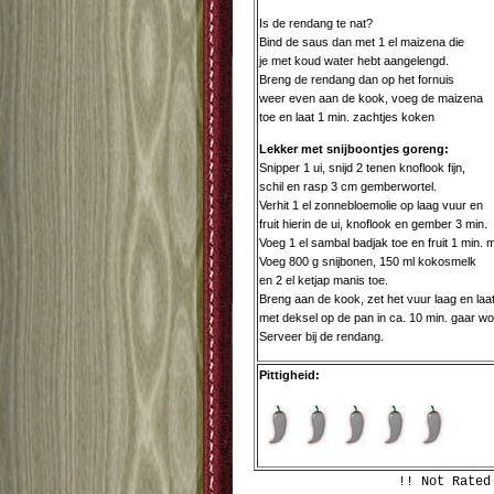
Is de rendang te nat?
Bind de saus dan met 1 el maizena die
je met koud water hebt aangelengd.
Breng de rendang dan op het fornuis
weer even aan de kook, voeg de maizena
toe en laat 1 min. zachtjes koken
Lekker met snijboontjes goreng:
Snipper 1 ui, snijd 2 tenen knoflook fijn,
schil en rasp 3 cm gemberwortel.
Verhit 1 el zonnebloemolie op laag vuur en
fruit hierin de ui, knoflook en gember 3 min.
Voeg 1 el sambal badjak toe en fruit 1 min. 
Voeg 800 g snijbonen, 150 ml kokosmelk
en 2 el ketjap manis toe.
Breng aan de kook, zet het vuur laag en laa
met deksel op de pan in ca. 10 min. gaar w
Serveer bij de rendang.
Pittigheid:
!! Not Rated