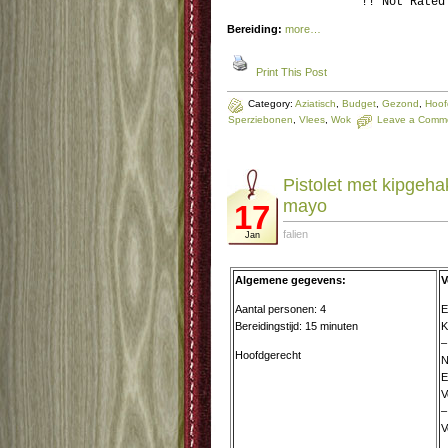
!! Not Rated
Bereiding:
more…
Print This Post
Category:
Aziatisch
,
Budget
,
Gezond
,
Hoof
Sperziebonen
,
Vlees
,
Wok
Leave a Comm
Pistolet met kipgehak
mayo
17
falien
Jan
Algemene gegevens:
V
Aantal personen: 4
E
Bereidingstijd: 15 minuten
K
–
Hoofdgerecht
N
E
V
–
V