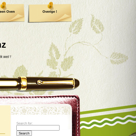
een Oven
Overige !
mz
jk wel !
Search for: