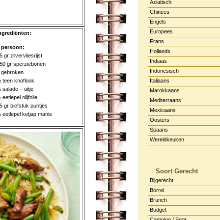
Aziatisch
Chinees
Engels
Europees
ngrediënten:
Frans
 persoon:
Hollands
5 gr zilvervliesrijst
Indiaas
50 gr sperziebonen
Indonesisch
 gebroken
 teen knoflook
Italiaans
 salade – uitje
Marokkaans
 eetlepel olijfolie
Mediterraans
5 gr biefstuk puntjes
Mexicaans
 eetlepel ketjap manis
Oosters
Spaans
Wereldkeuken
Soort Gerecht
Bijgerecht
Borrel
Brunch
Budget
Camping / Boot