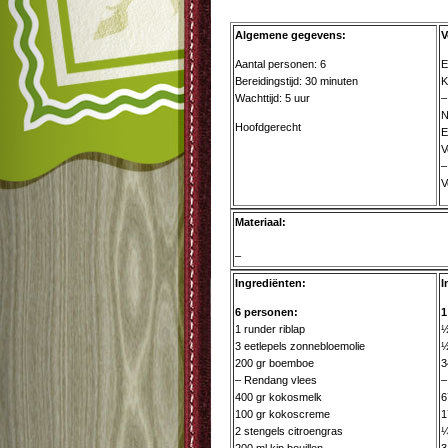
Algemene gegevens:
V
Aantal personen: 6
E
Bereidingstijd: 30 minuten
K
Wachttijd: 5 uur
–
N
Hoofdgerecht
E
V
–
V
Materiaal:
–
Ingrediënten:
I
6 personen:
1
1 runder riblap
½
3 eetlepels zonnebloemolie
½
200 gr boemboe
3
– Rendang vlees
–
400 gr kokosmelk
6
100 gr kokoscreme
1
2 stengels citroengras
¼