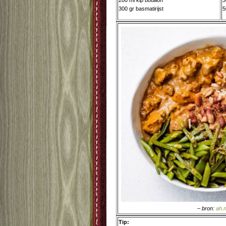
200 ml kip bouillon
3
300 gr basmatirijst
5
– bron:
ah.n
Tip: