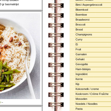
4 ml kip bouillon
0 gr basmatirijst
Bimi / Aspergebroccoli
Bloemkool
Boemboe
Braadworst
Broccoli
Brood
Champignons
Curry
Ei
Fruit
Garnalen
Gehakt
Gevogelte
Ham-blokjes
Ingrediënt
Kerrie
Kip
Kokosmelk / creme
Kookroom / Crème Fraîche
Mosselen
l
–
Noedels / Noodles
Pasta