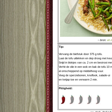
– bron:
ah.n
Tip:
Vervang de biefstuk door 375 g tofu.
Laat de tofu uitlekken en dep droog met keu
Snijd in blokjes van ca. 2 cm en bestrooi me
Verhit de olie in een wok en bak de tofu 10 m
al omscheppend op middelhoog vuur.
Voeg de sperziebonen, knoflook, salade-ui
en ketjap toe en verwarm 2 min.
Pittigheid: