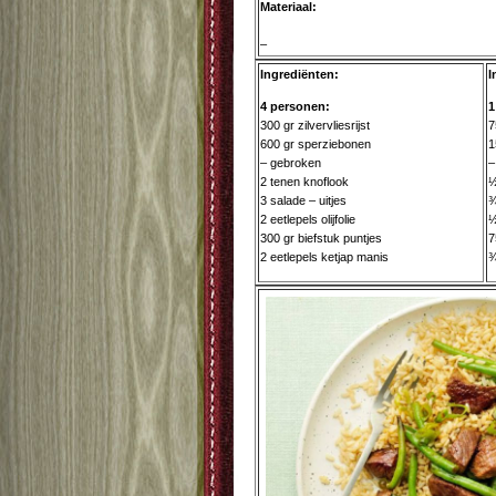
Materiaal:
–
Ingrediënten:
I
4 personen:
1
300 gr zilvervliesrijst
7
600 gr sperziebonen
1
– gebroken
–
2 tenen knoflook
½
3 salade – uitjes
¾
2 eetlepels olijfolie
½
300 gr biefstuk puntjes
7
2 eetlepels ketjap manis
¾