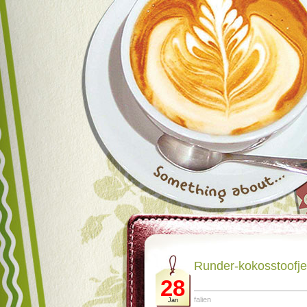
Runder-kokosstoofje 
28
falien
Jan