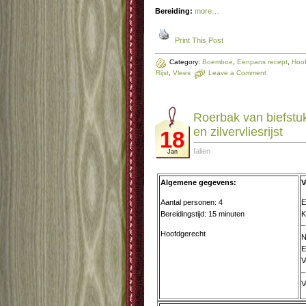
Bereiding:
more…
Print This Post
Category:
Boemboe
,
Eenpans recept
,
Hoof
Rijst
,
Vlees
Leave a Comment
Roerbak van biefstu
en zilvervliesrijst
18
falien
Jan
Algemene gegevens:
V
Aantal personen: 4
E
Bereidingstijd: 15 minuten
K
–
Hoofdgerecht
N
E
V
–
V