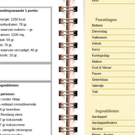
Keto
oedingswaarde 1 portie:
nergie: 1250 kcal
Feestdagen
oolhydraten: 78 gr.
Beltane
 waarvan suikers: – gr.
Dierendag
atrium: 1200 mg.
Halloween
iwit: 59 gr.
Imbolc
et: 76 gr.
Kerst
 waarvan verzadigd: 46 gr.
ezels: 10 gr.
Koningsdag
Mabon
Oud & Nieuw
Pasen
Sinterklaas
ngrediënten:
Valentijn
Yule
 persoon:
 runder riblap
 eetlepel zonnebloemolie
4 gr boemboe
Ingrediënten
 Rendang vlees
Aardappel
7 gr kokosmelk
AardappelAnders
7 gr kokoscreme
Alcohol
 stengels citroengras
Bieten , Kroten