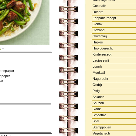
Cocktails
Desert
Eenpans recept
Gebak
Gezond
Glutenvrij
Hapjes
Hoofdgerecht
l
–
Kinderrecept
Lactosevrij
Lunch
kenpapier.
Mocktail
t peper.
Nagerecht
in.
Ontbijt
Pittig
Salades
Sauzen
Slank
Smoothie
Snel
Stamppotten
Vegetarisch