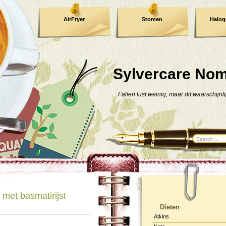
AirFryer
Stomen
Halog
Kooktijden !
TIP !
Sylvercare No
Falien lust weinig, maar dit waarschijnli
met basmatirijst
Dieten
Atkins