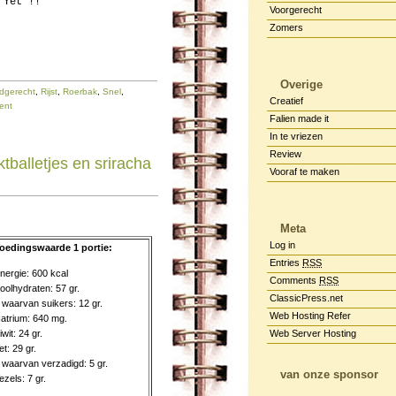
 Yet !!
Voorgerecht
Zomers
Overige
dgerecht
,
Rijst
,
Roerbak
,
Snel
,
Creatief
ent
Falien made it
In te vriezen
Review
tballetjes en sriracha
Vooraf te maken
Meta
Log in
oedingswaarde 1 portie:
Entries
RSS
nergie: 600 kcal
Comments
RSS
oolhydraten: 57 gr.
ClassicPress.net
 waarvan suikers: 12 gr.
Web Hosting Refer
atrium: 640 mg.
iwit: 24 gr.
Web Server Hosting
et: 29 gr.
 waarvan verzadigd: 5 gr.
van onze sponsor
ezels: 7 gr.