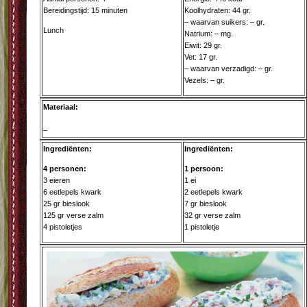
Bereidingstijd: 15 minuten
Koolhydraten: 44 gr.
– waarvan suikers: – gr.
Lunch
Natrium: – mg.
Eiwit: 29 gr.
Vet: 17 gr.
– waarvan verzadigd: – gr.
Vezels: – gr.
Materiaal:
–
Ingrediënten:
Ingrediënten:
4 personen:
1 persoon:
3 eieren
1 ei
6 eetlepels kwark
2 eetlepels kwark
25 gr bieslook
7 gr bieslook
125 gr verse zalm
32 gr verse zalm
4 pistoletjes
1 pistoletje