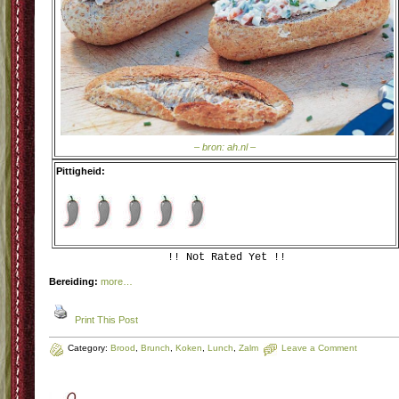
– bron: ah.nl –
Pittigheid:
!! Not Rated Yet !!
Bereiding:
more…
Print This Post
Category:
Brood
,
Brunch
,
Koken
,
Lunch
,
Zalm
Leave a Comment