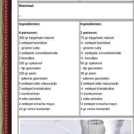
Materiaal:
–
Ingrediënten:
Ingrediënten:
4 personen:
1 persoon:
300 gr kipgehakt naturel
75 gr kipgehakt naturel
2 eetlepel boemboe
½ eetlepel boemboe
– groene cutty
– groene cutty
2 eetlepels zonnebloemolie
½ eetlepels zonnebloemolie
2 bosuitjes
½ bosuitjes
200 gr spitskool
50 gr spitskool
– fijn gesneden
– fijn gesneden
150 gr peen
38 gr peen
– julienne gesneden
– julienne gesneden
5 eetlepel witte natuurazijn
2 eetlepel witte natuurazijn
2 eetlepel kristalsuiker
½ eetlepel kristalsuiker
1 komkommer
¼ komkommer
4 witte pistolets
1 witte pistolets
2 eetlepel sriracha mayo
½ eetlepel sriracha mayo
15 gr verse koriander
4 gr verse koriander