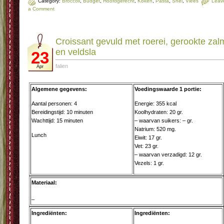
Category:
Broccoli
,
Budget
,
Hoofdgerecht
,
Koken
,
Pasta
,
Snel
,
Vlees
Leav
a Comment
Croissant gevuld met roerei, gerookte zal
en veldsla
23
falien
Apr
Algemene gegevens:
Voedingswaarde 1 portie:
Aantal personen: 4
Energie: 355 kcal
Bereidingstijd: 10 minuten
Koolhydraten: 20 gr.
Wachttijd: 15 minuten
– waarvan suikers: – gr.
Natrium: 520 mg.
Lunch
Eiwit: 17 gr.
Vet: 23 gr.
– waarvan verzadigd: 12 gr.
Vezels: 1 gr.
Materiaal:
–
Ingrediënten:
Ingrediënten: