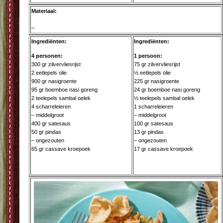
Materiaal:
–
Ingrediënten:
Ingrediënten:
4 personen:
1 persoon:
300 gr zilvervliesrijst
75 gr zilvervliesrijst
2 eetlepels olie
½ eetlepels olie
900 gr nasigroente
225 gr nasigroente
95 gr boemboe nasi goreng
24 gr boemboe nasi goreng
2 teelepels sambal oelek
½ teelepels sambal oelek
4 scharreleieren
1 scharreleieren
– middelgroot
– middelgroot
400 gr satesaus
100 gr satesaus
50 gr pindas
13 gr pindas
– ongezouten
– ongezouten
65 gr cassave kroepoek
17 gr cassave kroepoek