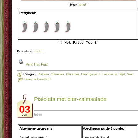
– bron:
ah.nl
–
Pittigheid:
!! Not Rated Yet !!
Bereiding:
more…
Print This Post
Category:
Bakken
,
Garnalen
,
Glutenvrij
,
Hoofdgerecht
,
Lactosevrij
,
Rijst
,
Snel
Leave a Comment
Pistolets met eier-zalmsalade
03
falien
Jun
Algemene gegevens:
Voedingswaarde 1 portie:
Aantal personen: 4
Energie: 440 kcal