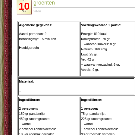
groenten
10
falien
Oct
Algemene gegevens:
Voedingswaarde 1 portie:
Aantal personen: 2
Energie: 810 kcal
Bereidingstijd: 15 minuten
Koolhydraten: 78 gr.
– waarvan suikers: 8 gr.
Hoofdgerecht
Natrium: 1680 mg.
Eiwit: 25 gr.
Vet: 42 gr.
– waarvan verzadigd: 6 gr.
Vezels: 9 gr.
Materiaal:
–
Ingrediënten:
Ingrediënten:
2 personen:
1 persoon:
150 gr pandanrijst
75 gr pandanrijst
450 gr stoomgroente
225 gr stoomgroente
– wortel
– wortel
2 eetlepel zonnebloemolie
1 eetlepel zonnebloemolie
185 gr roerbak garnalen
93 gr roerbak garnalen