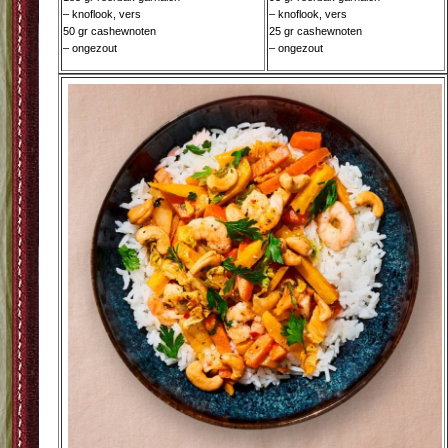
– knoflook, vers
– knoflook, vers
50 gr cashewnoten
25 gr cashewnoten
– ongezout
– ongezout