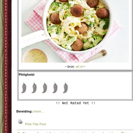
– bron:
ah.nl
–
Pittigheid:
!! Not Rated Yet !!
Bereiding:
more…
Print This Post