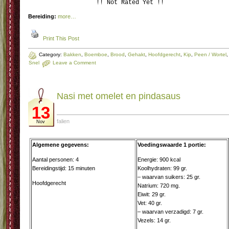
!! Not Rated Yet !!
Bereiding:
more…
Print This Post
Category:
Bakken
,
Boemboe
,
Brood
,
Gehakt
,
Hoofdgerecht
,
Kip
,
Peen / Wortel
,
Snel
Leave a Comment
Nasi met omelet en pindasaus
13
falien
Nov
Algemene gegevens:
Voedingswaarde 1 portie:
Aantal personen: 4
Energie: 900 kcal
Bereidingstijd: 15 minuten
Koolhydraten: 99 gr.
– waarvan suikers: 25 gr.
Hoofdgerecht
Natrium: 720 mg.
Eiwit: 29 gr.
Vet: 40 gr.
– waarvan verzadigd: 7 gr.
Vezels: 14 gr.