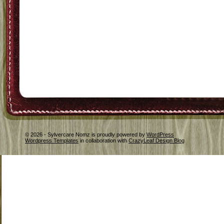
© 2026 - Sylvercare Nomz is proudly powered by
WordPress
Wordpress Templates
in collaboration with
CrazyLeaf Design Blog