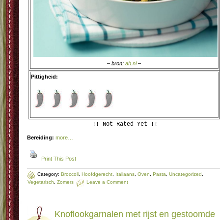
– bron:
ah.nl
–
Pittigheid:
!! Not Rated Yet !!
Bereiding:
more…
Print This Post
Category:
Broccoli
,
Hoofdgerecht
,
Italiaans
,
Oven
,
Pasta
,
Uncategorized
,
Vegetarisch
,
Zomers
Leave a Comment
Knoflookgarnalen met rijst en gestoomde