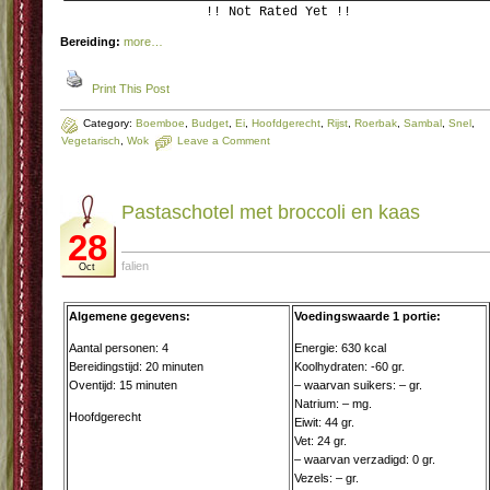
!! Not Rated Yet !!
Bereiding:
more…
Print This Post
Category:
Boemboe
,
Budget
,
Ei
,
Hoofdgerecht
,
Rijst
,
Roerbak
,
Sambal
,
Snel
,
Vegetarisch
,
Wok
Leave a Comment
Pastaschotel met broccoli en kaas
28
falien
Oct
Algemene gegevens:
Voedingswaarde 1 portie:
Aantal personen: 4
Energie: 630 kcal
Bereidingstijd: 20 minuten
Koolhydraten: -60 gr.
Oventijd: 15 minuten
– waarvan suikers: – gr.
Natrium: – mg.
Hoofdgerecht
Eiwit: 44 gr.
Vet: 24 gr.
– waarvan verzadigd: 0 gr.
Vezels: – gr.