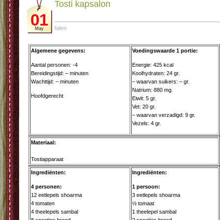
Tosti kapsalon
01
falien
May
Algemene gegevens:
Voedingswaarde 1 portie:
Aantal personen: -4
Energie: 425 kcal
Bereidingstijd: – minuten
Koolhydraten: 24 gr.
Wachttijd: – minuten
– waarvan suikers: – gr.
Natrium: 880 mg.
Hoofdgerecht
Eiwit: 5 gr.
Vet: 20 gr.
– waarvan verzadigd: 9 gr.
Vezels: 4 gr.
Materiaal:
Tostiapparaat
Ingrediënten:
Ingrediënten:
4 personen:
1 persoon:
12 eetlepels shoarma
3 eetlepels shoarma
4 tomaten
½ tomaat
4 theelepels sambal
1 theelepel sambal