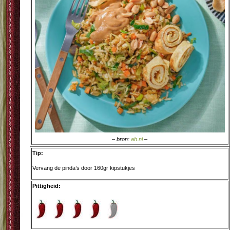
– bron:
ah.nl
–
Tip:
Vervang de pinda’s door 160gr kipstukjes
Pittigheid: