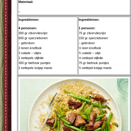
Materiaal:
–
Ingrediënten:
Ingrediënten:
4 personen:
1 persoon:
300 gr zilvervliesrijst
75 gr zilvervliesrijst
600 gr sperziebonen
150 gr sperziebonen
– gebroken
– gebroken
2 tenen knoflook
½ teen knoflook
3 salade – uitjes
¾ salade – uitje
2 eetlepels olijfolie
½ eetlepel olijfolie
300 gr biefstuk puntjes
75 gr biefstuk puntjes
2 eetlepels ketjap manis
¾ eetlepel ketjap manis