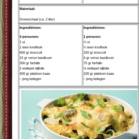
Materiaal:
Ovenschaal (ca. 2 liter)
Ingrediënten:
Ingrediënten:
4 personen:
1 persoon:
1 ui
¼ ui
1 teen knoflook
¼ teen knoflook
600 gr broccoli
150 gr broccoli
15 gr verse basilicum
4 gr verse basilicum
300 gr farfalle
75 gr farfalle
2 eetlepel olijfolie
½ eetlepel olijfolie
400 gr plakken kaas
100 gr plakken kaas
– jong belegen
– jong belegen