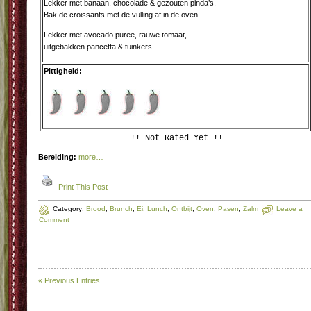
Lekker met banaan, chocolade & gezouten pinda’s.
Bak de croissants met de vulling af in de oven.
Lekker met avocado puree, rauwe tomaat,
uitgebakken pancetta & tuinkers.
Pittigheid:
!! Not Rated Yet !!
Bereiding:
more…
Print This Post
Category:
Brood
,
Brunch
,
Ei
,
Lunch
,
Ontbijt
,
Oven
,
Pasen
,
Zalm
Leave a
Comment
« Previous Entries