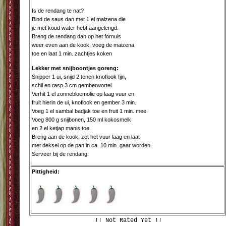
Is de rendang te nat?
Bind de saus dan met 1 el maizena die
je met koud water hebt aangelengd.
Breng de rendang dan op het fornuis
weer even aan de kook, voeg de maizena
toe en laat 1 min. zachtjes koken
Lekker met snijboontjes goreng:
Snipper 1 ui, snijd 2 tenen knoflook fijn,
schil en rasp 3 cm gemberwortel.
Verhit 1 el zonnebloemolie op laag vuur en
fruit hierin de ui, knoflook en gember 3 min.
Voeg 1 el sambal badjak toe en fruit 1 min. mee.
Voeg 800 g snijbonen, 150 ml kokosmelk
en 2 el ketjap manis toe.
Breng aan de kook, zet het vuur laag en laat
met deksel op de pan in ca. 10 min. gaar worden.
Serveer bij de rendang.
Pittigheid:
!! Not Rated Yet !!