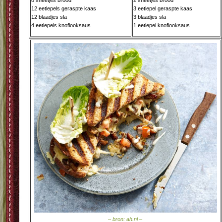
8 sneetjes brood
2 sneetjes brood
12 eetlepels geraspte kaas
3 eetlepel geraspte kaas
12 blaadjes sla
3 blaadjes sla
4 eetlepels knoflooksaus
1 eetlepel knoflooksaus
– bron: ah.nl –