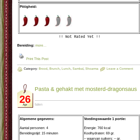
Pittigheid:
!! Not Rated Yet !!
Bereiding:
more…
Print This Post
Category:
Brood
,
Brunch
,
Lunch
,
Sambal
,
Shoarma
Leave a Comment
Pasta & gehakt met mosterd-dragonsaus
26
falien
Apr
Algemene gegevens:
Voedingswaarde 1 portie:
Aantal personen: 4
Energie: 760 kcal
Bereidingstijd: 15 minuten
Koolhydraten: 69 gr.
– waarvan suikers: – gr.