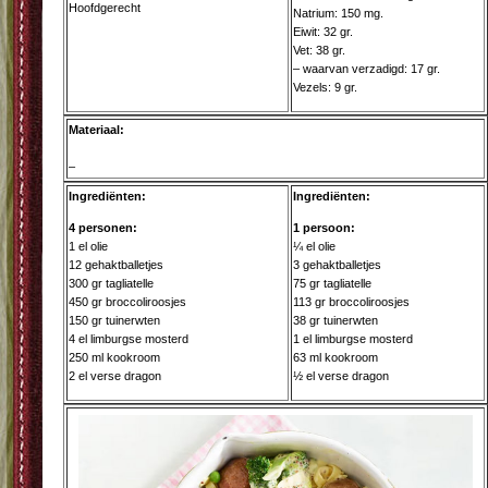
Hoofdgerecht
Natrium: 150 mg.
Eiwit: 32 gr.
Vet: 38 gr.
– waarvan verzadigd: 17 gr.
Vezels: 9 gr.
Materiaal:
–
Ingrediënten:
Ingrediënten:
4 personen:
1 persoon:
1 el olie
¼ el olie
12 gehaktballetjes
3 gehaktballetjes
300 gr tagliatelle
75 gr tagliatelle
450 gr broccoliroosjes
113 gr broccoliroosjes
150 gr tuinerwten
38 gr tuinerwten
4 el limburgse mosterd
1 el limburgse mosterd
250 ml kookroom
63 ml kookroom
2 el verse dragon
½ el verse dragon