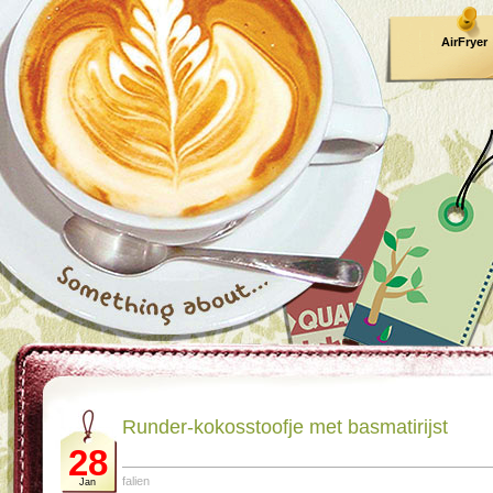
AirFryer
Kooktijden
Runder-kokosstoofje met basmatirijst
28
falien
Jan