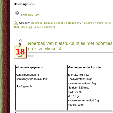
Bereiding:
more…
Print This Post
Category:
Boemboe
,
Eenpans recept
,
Hoofdgerecht
,
Kokosmelk / creme
,
Oven
,
Rijst
,
Vlees
Leave a Comment
Roerbak van biefstukpuntjes met boontjes
en zilvervliesrijst
18
falien
Jan
Algemene gegevens:
Voedingswaarde 1 portie:
Aantal personen: 4
Energie: 495 kcal
Bereidingstijd: 15 minuten
Koolhydraten: 68 gr.
– waarvan suikers: 9 gr.
Hoofdgerecht
Natrium: 520 mg.
Eiwit: 26 gr.
Vet: 11 gr.
– waarvan verzadigd: 2 gr.
Vezels: 10 gr.