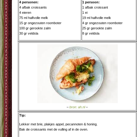
4 personen:
1 persoon:
4 afbak croissants
1 afbak croissant
4 eieren
1 ei
75 ml halfvolle melk
19 ml halfvolle melk
15 gr ongezouten roomboter
4 gr ongezouten roomboter
100 gr gerookte zalm
25 gr gerookte zalm
30 gr veldsla
8 gr veldsla
–
bron: ah.nl
–
Tip:
Lekker met brie, plakjes appel, pecannoten & honing.
Bak de croissants met de vulling af in de oven.