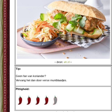
– bron:
ah.nl
–
Tip:
Geen fan van koriander?
Vervang het dan door verse muntblaadjes.
Pittigheid: