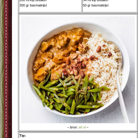
200 ml kip bouillon
34 ml kip bouillon
300 gr basmatirijst
50 gr basmatirijst
– bron:
ah.nl
–
Tip: