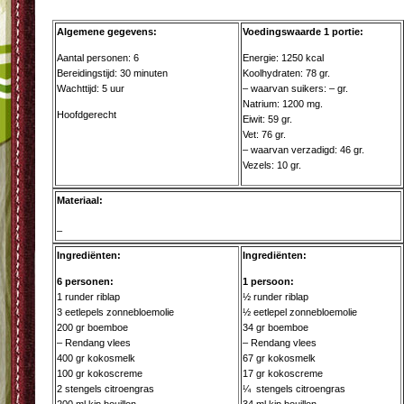
Algemene gegevens:
Voedingswaarde 1 portie:
Aantal personen: 6
Energie: 1250 kcal
Bereidingstijd: 30 minuten
Koolhydraten: 78 gr.
Wachttijd: 5 uur
– waarvan suikers: – gr.
Natrium: 1200 mg.
Hoofdgerecht
Eiwit: 59 gr.
Vet: 76 gr.
– waarvan verzadigd: 46 gr.
Vezels: 10 gr.
Materiaal:
–
Ingrediënten:
Ingrediënten:
6 personen:
1 persoon:
1 runder riblap
½ runder riblap
3 eetlepels zonnebloemolie
½ eetlepel zonnebloemolie
200 gr boemboe
34 gr boemboe
– Rendang vlees
– Rendang vlees
400 gr kokosmelk
67 gr kokosmelk
100 gr kokoscreme
17 gr kokoscreme
2 stengels citroengras
¼ stengels citroengras