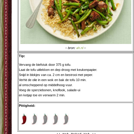
– bron:
ah.nl
–
Tip:
Vervang de biefstuk door 375 g tofu.
Laat de tofu uitlekken en dep droog met keukenpapier.
Snijd in blokjes van ca. 2 cm en bestrooi met peper.
Verhit de olie in een wok en bak de tofu 10 min.
al omscheppend op middelhoog vuur.
Voeg de sperziebonen, knoflook, salade-ui
en ketjap toe en verwarm 2 min.
Pittigheid: